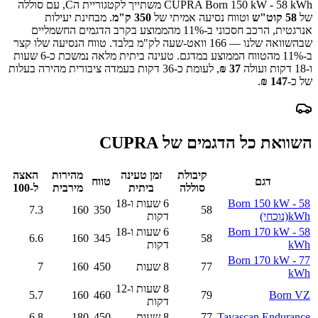
CUPRA Born 150 kW - 58 kWh
משתייך לקטגוריית ה
C
, עם סוללה
של
58
קוט"ש
וטווח נסיעה אמיתי של
350
ק"מ
.
מבחינת יעילות
אנרגטית, הרכב חסכוני ב-
11
% מהממוצע בקרב הדגמים החשמליים
שבהשוואה שלנו —
166
וואט-שעה לק"מ בלבד.
טווח הנסיעה שלו קצר
ב-
% מהטווח הממוצע במדגם.
11
טעינה ביתית מלאה נמשכת כ-
6 שעות
ו-18 דקות
ועולה
37
₪
, לעומת כ-
36
דקות בעמדה ציבורית מהירה בעלות
של כ-
147
₪
.
השוואת כל הדגמים של
CUPRA
קיבולת
זמן טעינה
מהירות
האצה
דגם
טווח
סוללה
ביתית
מירבית
ל-100
Born 150 kW - 58
6 שעות ו-18
7.3
160
350
58
kWh
(נוכחי)
דקות
Born 170 kW - 58
6 שעות ו-18
6.6
160
345
58
kWh
דקות
Born 170 kW - 77
77
8 שעות
450
160
7
kWh
8 שעות ו-12
5.7
160
460
79
Born VZ
דקות
Tavascan Endurance
77
8 שעות
450
180
6.8