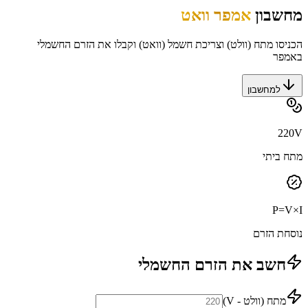
מחשבון
אמפר וואט
הכניסו מתח (וולט) וצריכת חשמל (וואט) וקבלו את הזרם החשמלי
באמפר
למחשבון
220V
מתח ביתי
P=V×I
נוסחת הזרם
חשב את הזרם החשמלי
מתח (וולט - V)