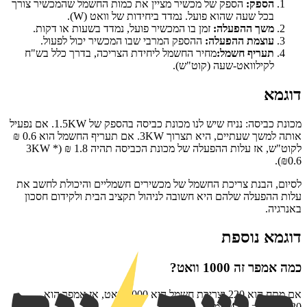
הספק:
הספק של מכשיר מציין את כמות החשמל שהמכשיר צורך
בכל שעה שהוא פועל. נמדד ביחידות של וואט (W).
משך ההפעלה:
זמן בו המכשיר פועל, נמדד בשעות או דקות.
עוצמת ההפעלה:
ההספק המרבי שבו המכשיר יכול לפעול.
תעריף חשמל:
מחיר החשמל ליחידת הצריכה, בדרך כלל בש"ח
לקילוואט-שעה (קוט"ש).
דוגמא
מכונת כביסה: נניח שיש לנו מכונת כביסה בהספק של 1.5KW. אם נפעיל
אותה למשך שעתיים, היא תצרוך 3KW. אם תעריף החשמל הוא 0.6 ₪
לקוט"ש, אז עלות ההפעלה של מכונת הכביסה תהיה 1.8 ₪ (3KW *
₪0.6).
לסיום, הבנת צריכת החשמל של מכשירים חשמליים והיכולת לחשב את
עלות ההפעלה שלהם היא חשובה לניהול תקציב הבית ולקידום חסכון
באנרגיה.
דוגמא נוספת
כמה אמפר זה 1000 וואט?
אם מתח הוא 220 וצריכת חשמל היא 1000 וואט, אז אמפר הוא
1000/220 = 4.55 אמפר