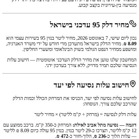
מנסיעה בין-עירונית בקצב קבוע.
מחיר דלק 95 עדכני בישראל
נכון ל
יום שישי, 7 באוגוסט 2026
, מחיר ליטר בנזין 95 בשירות עצמי הוא
8.09
₪
. מחיר הדלק בישראל מתעדכן מדי חודש על ידי משרד האנרגיה,
ומושפע ממחיר הנפט הגולמי בשוק הבינלאומי ומשערי החליפין.
המחשבון שלנו טוען את מחיר הדלק העדכני אוטומטית — חישוב עלות
הנסיעה שלכם תמיד מדויק, ללא צורך בעדכון ידני.
חישוב עלות נסיעה לפי יעד
לחישוב עלות נסיעה לפי יעד, הכניסו את המרחק הכולל וכמות הדלק
שהרכב שלכם צורך. הנוסחה:
עלות דלק לנסיעה = (מרחק ÷ ק"מ לליטר) × מחיר ליטר
דוגמה — נסיעה מתל אביב לאילת:
המרחק כ-350 ק"מ. ברכב ממוצע עם
12 ק"מ לליטר, תצרכו כ-
29
ליטר בנזין. בנזין 95 עולה כיום
8.09
₪ לליטר
— עלות הלוך כ-
236
₪
, הלוך-חזור כ-
472
₪
.