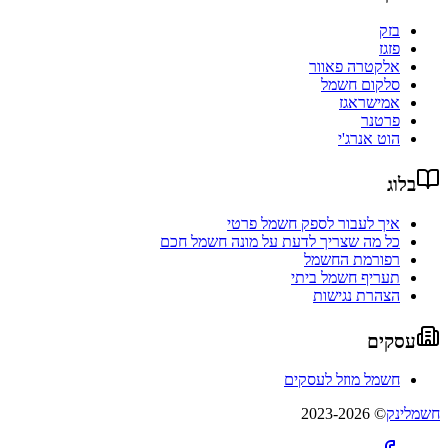
בזק
פזגז
אלקטרה פאוור
סלקום חשמל
אמישראגז
פרטנר
הוט אנרג'י
בלוג
איך לעבור לספק חשמל פרטי
כל מה שצריך לדעת על מונה חשמל חכם
רפורמת החשמל
תעריף חשמל ביתי
הצהרת נגישות
עסקים
חשמל מוזל לעסקים
חשמלינק
© 2023-2026