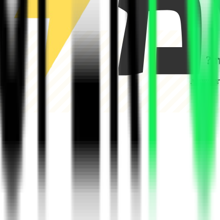
ר
?
וח שעתי.