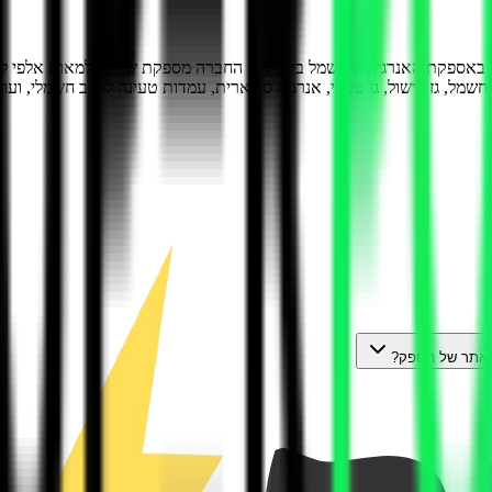
ה באספקת האנרגיה והחשמל בישראל. החברה מספקת שירות למאות אלפי לק
מל, גז בישול, גז טבעי, אנרגיה סולארית, עמדות טעינה לרכב חשמלי, ועוד
 לאתר של הספק?