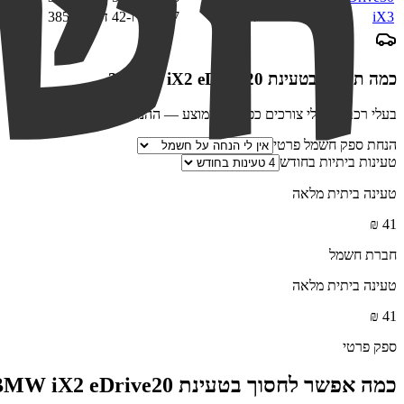
iX3
74
7 שעות ו-42 דקות
385
180
כמה תחסכו בטעינת
BMW iX2 eDrive20
?
בעלי רכב חשמלי צורכים כפול מהממוצע — ההנחה שווה פי שניים
הנחת ספק חשמל פרטי
טעינות ביתיות בחודש
טעינה ביתית מלאה
₪
41
חברת חשמל
טעינה ביתית מלאה
₪
41
ספק פרטי
כמה אפשר לחסוך בטעינת
BMW iX2 eDrive20