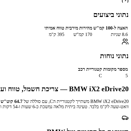
נתוני ביצועים
האצה ל-100 קמ"ש
מהירות מירבית
טווח אמיתי
8.6
שניות
170
קמ"ש
395
ק"מ
נתוני נוחות
מספר מקומות
קטגוריית רכב
C
5
BMW iX2 eDrive20
— צריכת חשמל, טווח ועל
BMW iX2 eDrive20
משתייך לקטגוריית ה
C
, עם סוללה של
64.7
קוט"ש
ו
וואט-שעה לק"מ בלבד.
טעינה ביתית מלאה נמשכת כ-
6 שעות ו-54 דקות
וע