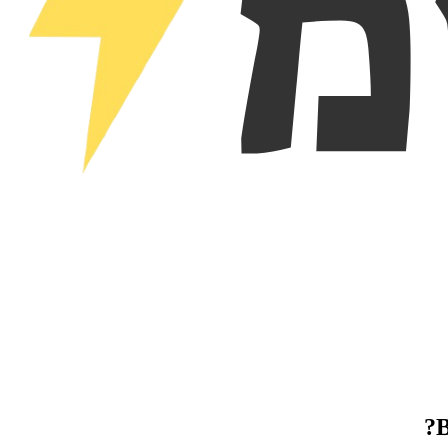
6.8
?