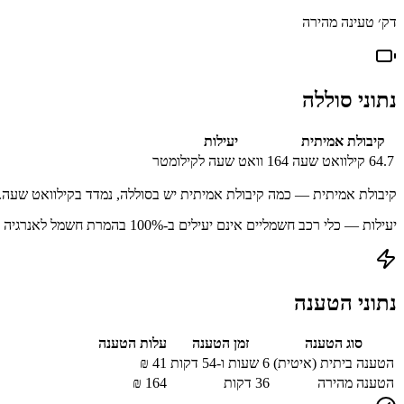
דק׳ טעינה מהירה
נתוני סוללה
קיבולת אמיתית
יעילות
64.7
קילוואט שעה
164
וואט שעה לקילומטר
קיבולת אמיתית — כמה קיבולת אמיתית יש בסוללה, נמדד בקילוואט שעה.
יעילות — כלי רכב חשמליים אינם יעילים ב-100% בהמרת חשמל לאנרגיה מאוחסנת עקב הפסדים בתהליך הטעינה.
נתוני הטענה
סוג הטענה
זמן הטענה
עלות הטענה
הטענה ביתית (איטית)
6 שעות ו-54 דקות
41
₪
הטענה מהירה
36
דקות
164
₪