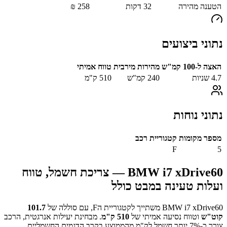
הטענה מהירה
32
דקות
258
₪
נתוני ביצועים
האצה ל-100 קמ"ש
מהירות מירבית
טווח אמיתי
4.7
שניות
240
קמ"ש
510
ק"מ
נתוני נוחות
מספר מקומות
קטגוריית רכב
F
5
BMW i7 xDrive60
— צריכת חשמל, טווח
ועלות טעינה במבט כולל
BMW i7 xDrive60
משתייך לקטגוריית ה
F
, עם סוללה של
101.7
קוט"ש
וטווח נסיעה אמיתי של
510
ק"מ
.
מבחינת יעילות אנרגטית, הרכב
צורך כ-
7
% יותר חשמל לק"מ מהממוצע בקרב הדגמים החשמליים