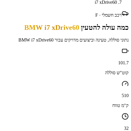
i7 xDrive60
רכב חשמלי ·
F
כמה עולה להטעין
BMW i7 xDrive60
נתוני סוללה, טעינה וביצועים מדויקים עבור
BMW i7 xDrive60
101.7
קוט"ש סוללה
510
ק"מ טווח
32