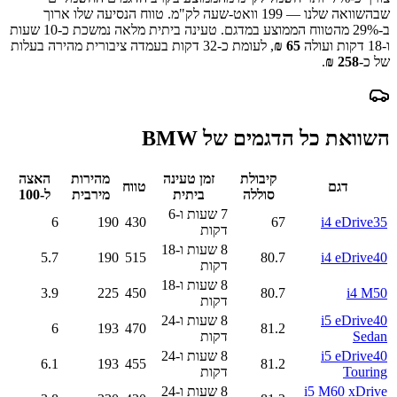
שבהשוואה שלנו —
199
וואט-שעה לק"מ.
טווח הנסיעה שלו ארוך
ב-
% מהטווח הממוצע במדגם.
29
טעינה ביתית מלאה נמשכת כ-
10 שעות
ו-18 דקות
ועולה
65
₪
, לעומת כ-
32
דקות בעמדה ציבורית מהירה בעלות
של כ-
258
₪
.
השוואת כל הדגמים של
BMW
קיבולת
זמן טעינה
מהירות
האצה
דגם
טווח
סוללה
ביתית
מירבית
ל-100
7 שעות ו-6
6
190
430
67
i4 eDrive35
דקות
8 שעות ו-18
5.7
190
515
80.7
i4 eDrive40
דקות
8 שעות ו-18
3.9
225
450
80.7
i4 M50
דקות
i5 eDrive40
8 שעות ו-24
6
193
470
81.2
Sedan
דקות
i5 eDrive40
8 שעות ו-24
6.1
193
455
81.2
Touring
דקות
i5 M60 xDrive
8 שעות ו-24