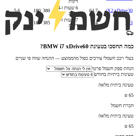
דקות
6 שעות ו-54
5.6
180
380
64.7
iX2 xDrive30
דקות
7 שעות ו-42
6.8
180
385
74
iX3
דקות
כמה תחסכו בטעינת
BMW i7 xDrive60
?
בעלי רכב חשמלי צורכים כפול מהממוצע — ההנחה שווה פי שניים
הנחת ספק חשמל פרטי
טעינות ביתיות בחודש
טעינה ביתית מלאה
₪
65
חברת חשמל
טעינה ביתית מלאה
₪
65