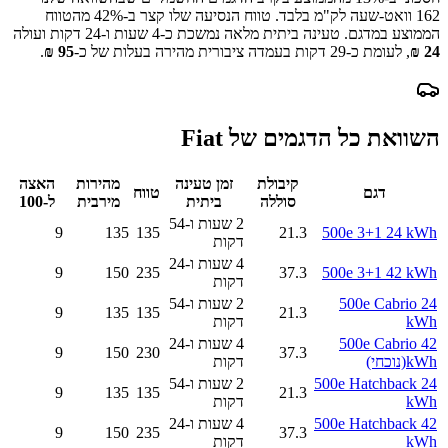
162
וואט-שעה לק"מ בלבד.
טווח הנסיעה שלו קצר ב-
42
% מהטווח
הממוצע במדגם.
טעינה ביתית מלאה נמשכת כ-
4 שעות ו-24 דקות
ועולה
24
₪
, לעומת כ-
29
דקות בעמדה ציבורית מהירה בעלות של כ-
95
₪
.
השוואת כל הדגמים של
Fiat
קיבולת
זמן טעינה
מהירות
האצה
דגם
טווח
סוללה
ביתית
מירבית
ל-100
2 שעות ו-54
9
135
135
21.3
500e 3+1 24 kWh
דקות
4 שעות ו-24
9
150
235
37.3
500e 3+1 42 kWh
דקות
500e Cabrio 24
2 שעות ו-54
9
135
135
21.3
kWh
דקות
500e Cabrio 42
4 שעות ו-24
9
150
230
37.3
kWh
(נוכחי)
דקות
500e Hatchback 24
2 שעות ו-54
9
135
135
21.3
kWh
דקות
500e Hatchback 42
4 שעות ו-24
9
150
235
37.3
kWh
דקות