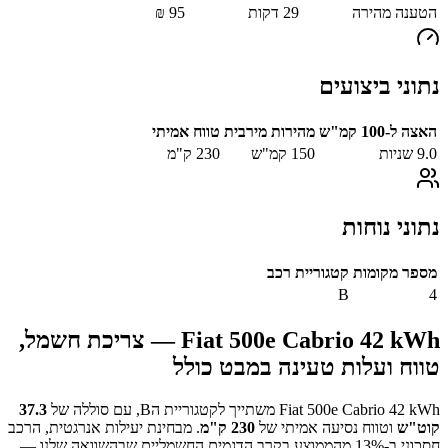
הטענה מהירה
29
דקות
95
₪
נתוני ביצועים
האצה ל-100 קמ"ש
מהירות מירבית
טווח אמיתי
9.0
שניות
150
קמ"ש
230
ק"מ
נתוני נוחות
מספר מקומות
קטגוריית רכב
B
4
Fiat 500e Cabrio 42 kWh
— צריכת חשמל,
טווח ועלות טעינה במבט כולל
Fiat 500e Cabrio 42 kWh
משתייך לקטגוריית ה
B
, עם סוללה של
37.3
קוט"ש
וטווח נסיעה אמיתי של
230
ק"מ
.
מבחינת יעילות אנרגטית, הרכב
חסכוני ב-
% מהממוצע בקרב הדגמים החשמליים שבהשוואה שלנו —
13