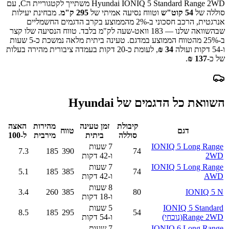
Hyundai IONIQ 5 Standard Range 2WD
משתייך לקטגוריית ה
C
, עם
סוללה של
54
קוט"ש
וטווח נסיעה אמיתי של
295
ק"מ
.
מבחינת יעילות
אנרגטית, הרכב חסכוני ב-
2
% מהממוצע בקרב הדגמים החשמליים
שבהשוואה שלנו —
183
וואט-שעה לק"מ בלבד.
טווח הנסיעה שלו קצר
ב-
% מהטווח הממוצע במדגם.
25
טעינה ביתית מלאה נמשכת כ-
5 שעות
ו-54 דקות
ועולה
34
₪
, לעומת כ-
20
דקות בעמדה ציבורית מהירה בעלות
של כ-
137
₪
.
השוואת כל הדגמים של
Hyundai
קיבולת
זמן טעינה
מהירות
האצה
דגם
טווח
סוללה
ביתית
מירבית
ל-100
IONIQ 5 Long Range
7 שעות
7.3
185
390
74
2WD
ו-42 דקות
IONIQ 5 Long Range
7 שעות
5.1
185
385
74
AWD
ו-42 דקות
8 שעות
3.4
260
385
80
IONIQ 5 N
ו-18 דקות
IONIQ 5 Standard
5 שעות
8.5
185
295
54
Range 2WD
(נוכחי)
ו-54 דקות
IONIQ 6 Long Range
7 שעות