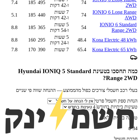
7.4
185
495
74
2WD
ו-42 דקות
IONIQ 6 Long Range
7 שעות
5.1
185
440
74
AWD
ו-42 דקות
IONIQ 6 Standard
5 שעות
8.8
185
365
54
Range 2WD
ו-54 דקות
5 שעות
8.8
160
295
48.4
Kona Electric 48 kWh
ו-24 דקות
Kona Electric 65 kWh
65.4
7 שעות
390
170
7.8
כמה תחסכו בטעינת
Hyundai IONIQ 5 Standard
?
Range 2WD
בעלי רכב חשמלי צורכים כפול מהממוצע — ההנחה שווה פי שניים
הנחת ספק חשמל פרטי
טעינות ביתיות בחודש
טעינה ביתית מלאה
₪
34
חברת חשמל