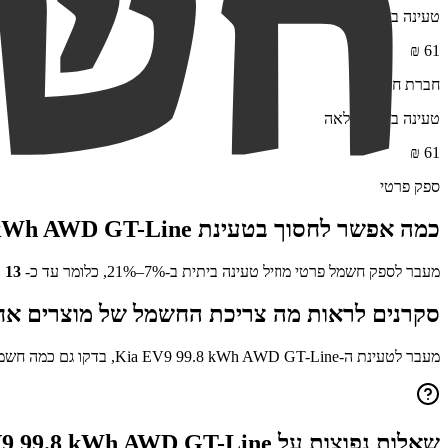
טעינה ביתית מלאה
₪
61
חברת חשמל
טעינה ביתית מלאה
₪
61
ספק פרטי
כמה אפשר לחסוך בטעינת
 kWh AWD GT-Line
מעבר לספק חשמל פרטי מוזיל טעינה ביתית ב-7%–21%, כלומר עד כ-
13
₪
סקרנים לראות מה צריכת החשמל של מוצרים אח
מעבר לטעינת ה-
Kia EV9 99.8 kWh AWD GT-Line
, בדקו גם כמה חשמ
שאלות נפוצות על
9 99.8 kWh AWD GT-Line