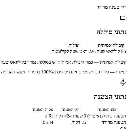
דק׳ טעינה מהירה
נתוני סוללה
קיבולת אמיתית
יעילות
96
קילוואט שעה
226
וואט שעה לקילומטר
קיבולת אמיתית — כמה קיבולת אמיתית יש בסוללה, נמדד בקילוואט שעה.
יעילות — כלי רכב חשמליים אינם יעילים ב-100% בהמרת חשמל לאנרגיה מאוחסנת עקב הפסדים בתהליך הטעינה.
נתוני הטענה
סוג הטענה
זמן הטענה
עלות הטענה
הטענה ביתית (איטית)
9 שעות ו-42 דקות
61
₪
הטענה מהירה
25
דקות
244
₪