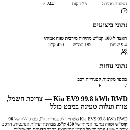
הטענה מהירה
25
דקות
244
₪
נתוני ביצועים
האצה ל-100 קמ"ש
מהירות מירבית
טווח אמיתי
9.4
שניות
185
קמ"ש
450
ק"מ
נתוני נוחות
מספר מקומות
קטגוריית רכב
F
7
Kia EV9 99.8 kWh RWD
— צריכת חשמל,
טווח ועלות טעינה במבט כולל
Kia EV9 99.8 kWh RWD
משתייך לקטגוריית ה
F
, עם סוללה של
96
קוט"ש
וטווח נסיעה אמיתי של
450
ק"מ
.
מבחינת יעילות אנרגטית, הרכב
צורך כ-
14
% יותר חשמל לק"מ מהממוצע בקרב הדגמים החשמליים