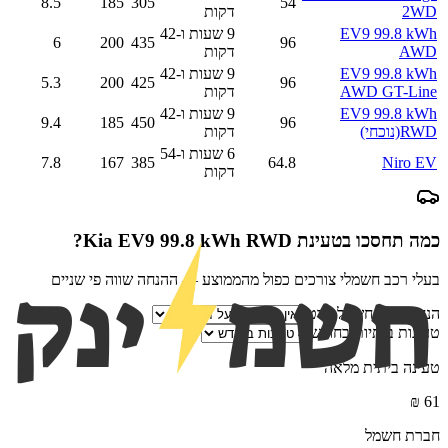
8.5
185
305
54
2WD
דקות
EV9 99.8 kWh
9 שעות ו-42
6
200
435
96
AWD
דקות
EV9 99.8 kWh
9 שעות ו-42
5.3
200
425
96
AWD GT-Line
דקות
EV9 99.8 kWh
9 שעות ו-42
9.4
185
450
96
RWD
(נוכחי)
דקות
6 שעות ו-54
7.8
167
385
64.8
Niro EV
דקות
כמה תחסכו בטעינת
Kia EV9 99.8 kWh RWD
?
בעלי רכב חשמלי צורכים כפול מהממוצע — ההנחה שווה פי שניים
הנחת ספק חשמל פרטי
טעינות ביתיות בחודש
טעינה ביתית מלאה
₪
61
חברת חשמל