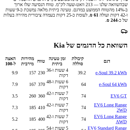
שבהשוואה שלנו —
213
וואט-שעה לק"מ.
טווח הנסיעה שלו ארוך
ב-
% מהטווח הממוצע במדגם.
14
טעינה ביתית מלאה נמשכת כ-
9 שעות
ו-42 דקות
ועולה
61
₪
, לעומת כ-
25
דקות בעמדה ציבורית מהירה בעלות
של כ-
244
₪
.
השוואת כל הדגמים של
Kia
קיבולת
זמן טעינה
מהירות
האצה
דגם
טווח
סוללה
ביתית
מירבית
ל-100
4 שעות ו-36
9.9
157
230
39.2
e-Soul 39.2 kWh
דקות
6 שעות ו-48
7.9
167
370
64
e-Soul 64 kWh
דקות
7 שעות ו-42
3.5
260
360
74
EV6 GT
דקות
EV6 Long Range
7 שעות ו-42
7.3
185
410
74
2WD
דקות
EV6 Long Range
7 שעות ו-42
5.2
185
400
74
AWD
דקות
EV6 Standard Range
5 שעות ו-54