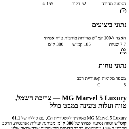
הטענה מהירה
52
דקות
155
₪
נתוני ביצועים
האצה ל-100 קמ"ש
מהירות מירבית
טווח אמיתי
7.7
שניות
185
קמ"ש
380
ק"מ
נתוני נוחות
מספר מקומות
קטגוריית רכב
C
5
MG Marvel 5 Luxury
— צריכת חשמל,
טווח ועלות טעינה במבט כולל
MG Marvel 5 Luxury
משתייך לקטגוריית ה
C
, עם סוללה של
61.1
קוט"ש
וטווח נסיעה אמיתי של
380
ק"מ
.
מבחינת יעילות אנרגטית, הרכב
חסכוני ב-
% מהממוצע בקרב הדגמים החשמליים שבהשוואה שלנו —
14