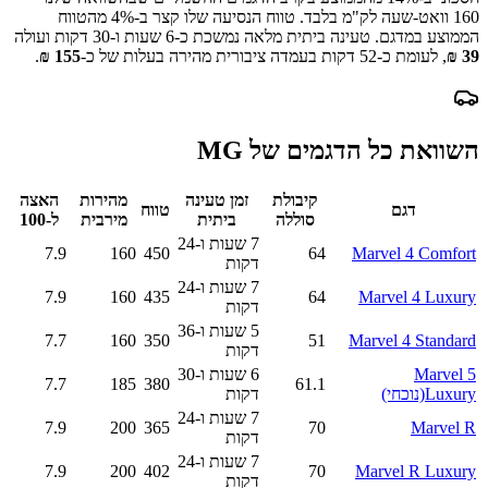
160
וואט-שעה לק"מ בלבד.
טווח הנסיעה שלו קצר ב-
4
% מהטווח
הממוצע במדגם.
טעינה ביתית מלאה נמשכת כ-
6 שעות ו-30 דקות
ועולה
39
₪
, לעומת כ-
52
דקות בעמדה ציבורית מהירה בעלות של כ-
155
₪
.
השוואת כל הדגמים של
MG
קיבולת
זמן טעינה
מהירות
האצה
דגם
טווח
סוללה
ביתית
מירבית
ל-100
7 שעות ו-24
7.9
160
450
64
Marvel 4 Comfort
דקות
7 שעות ו-24
7.9
160
435
64
Marvel 4 Luxury
דקות
5 שעות ו-36
7.7
160
350
51
Marvel 4 Standard
דקות
Marvel 5
6 שעות ו-30
7.7
185
380
61.1
Luxury
(נוכחי)
דקות
7 שעות ו-24
7.9
200
365
70
Marvel R
דקות
7 שעות ו-24
7.9
200
402
70
Marvel R Luxury
דקות