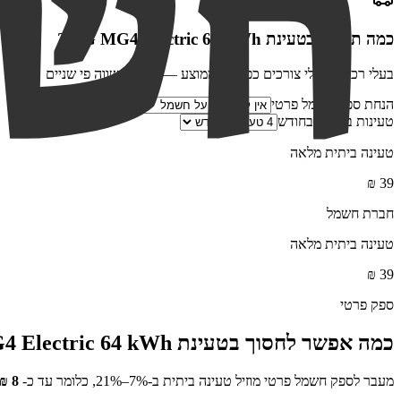
כמה תחסכו בטעינת
MG MG4 Electric 64 kWh
?
בעלי רכב חשמלי צורכים כפול מהממוצע — ההנחה שווה פי שניים
הנחת ספק חשמל פרטי
טעינות ביתיות בחודש
טעינה ביתית מלאה
₪
39
חברת חשמל
טעינה ביתית מלאה
₪
39
ספק פרטי
כמה אפשר לחסוך בטעינת
 Electric 64 kWh
מעבר לספק חשמל פרטי מוזיל טעינה ביתית ב-7%–21%, כלומר עד כ-
8
₪