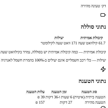
דק׳ טעינה מהירה
נתוני סוללה
קיבולת אמיתית
יעילות
61.7
קילוואט שעה
171
וואט שעה לקילומטר
קיבולת אמיתית — כמה קיבולת אמיתית יש בסוללה, נמדד בקילוואט שעה.
יעילות — כלי רכב חשמליים אינם יעילים ב-100% בהמרת חשמל לאנרגיה מאוחסנת עקב הפסדים בתהליך הטעינה.
נתוני הטענה
סוג הטענה
זמן הטענה
עלות הטענה
הטענה ביתית (איטית)
6 שעות ו-36 דקות
39
₪
הטענה מהירה
27
דקות
157
₪