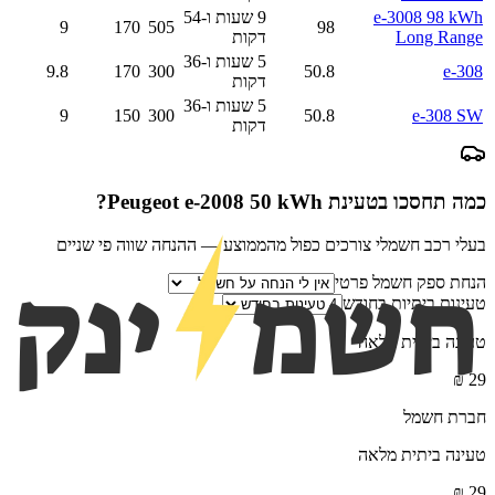
e-3008 98 kWh
9 שעות ו-54
9
170
505
98
Long Range
דקות
5 שעות ו-36
9.8
170
300
50.8
e-308
דקות
5 שעות ו-36
9
150
300
50.8
e-308 SW
דקות
כמה תחסכו בטעינת
Peugeot e-2008 50 kWh
?
בעלי רכב חשמלי צורכים כפול מהממוצע — ההנחה שווה פי שניים
הנחת ספק חשמל פרטי
טעינות ביתיות בחודש
טעינה ביתית מלאה
₪
29
חברת חשמל
טעינה ביתית מלאה
₪
29