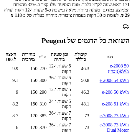
171
וואט-שעה לק"מ בלבד.
טווח הנסיעה שלו קצר ב-
32
% מהטווח
הממוצע במדגם.
טעינה ביתית מלאה נמשכת כ-
5 שעות ו-12 דקות
ועולה
29
₪
, לעומת כ-
30
דקות בעמדה ציבורית מהירה בעלות של כ-
118
₪
.
השוואת כל הדגמים של
Peugeot
קיבולת
זמן טעינה
מהירות
האצה
דגם
טווח
סוללה
ביתית
מירבית
ל-100
e-2008 50
5 שעות ו-12
9.9
150
270
46.3
kWh
(נוכחי)
דקות
5 שעות ו-36
9.1
150
300
50.8
e-2008 54 kWh
דקות
5 שעות ו-12
9
150
290
46.3
e-208 50 kWh
דקות
5 שעות ו-24
8.2
150
310
48.1
e-208 51 kWh
דקות
7 שעות ו-36
8.7
170
385
73
e-3008 73 kWh
דקות
e-3008 73 kWh
7 שעות ו-36
6
170
370
73
Dual Motor
דקות