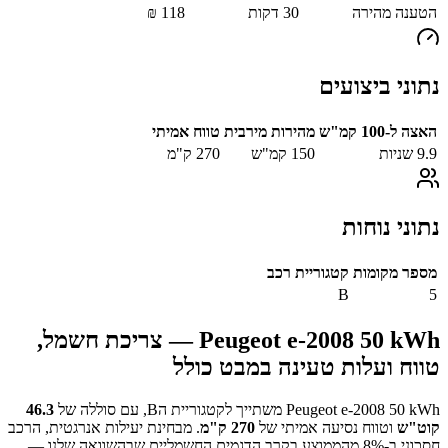
הטענה מהירה
30
דקות
118
₪
נתוני ביצועים
האצה ל-100 קמ"ש
מהירות מירבית
טווח אמיתי
9.9
שניות
150
קמ"ש
270
ק"מ
נתוני נוחות
מספר מקומות
קטגוריית רכב
B
5
Peugeot e-2008 50 kWh
— צריכת חשמל,
טווח ועלות טעינה במבט כולל
Peugeot e-2008 50 kWh
משתייך לקטגוריית ה
B
, עם סוללה של
46.3
קוט"ש
וטווח נסיעה אמיתי של
270
ק"מ
.
מבחינת יעילות אנרגטית, הרכב
חסכוני ב-
% מהממוצע בקרב הדגמים החשמליים שבהשוואה שלנו —
8