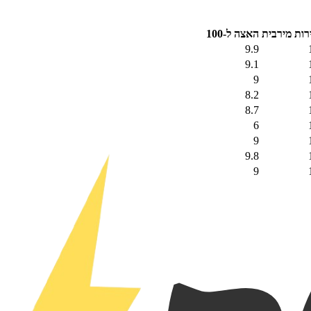
רות מירבית
האצה ל-100
9.9
9.1
9
8.2
8.7
6
9
9.8
9