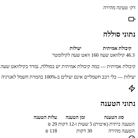
דק׳ טעינה מהירה
נתוני סוללה
קיבולת אמיתית
יעילות
46.3
קילוואט שעה
160
וואט שעה לקילומטר
קיבולת אמיתית — כמה קיבולת אמיתית יש בסוללה, נמדד בקילוואט שעה.
יעילות — כלי רכב חשמליים אינם יעילים ב-100% בהמרת חשמל לאנרגיה מאוחסנת עקב הפסדים בתהליך הטעינה.
נתוני הטענה
סוג הטענה
זמן הטענה
עלות הטענה
הטענה ביתית (איטית)
5 שעות ו-12 דקות
29
₪
הטענה מהירה
30
דקות
118
₪