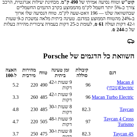
קוט"ש
וטווח נסיעה אמיתי של
490
ק"מ
.
מבחינת יעילות אנרגטית, הרכב
צורך כ-
5
% יותר חשמל לק"מ מהממוצע בקרב הדגמים החשמליים
שבהשוואה שלנו —
196
וואט-שעה לק"מ.
טווח הנסיעה שלו ארוך
ב-
% מהטווח הממוצע במדגם.
24
טעינה ביתית מלאה נמשכת כ-
9 שעות
ו-42 דקות
ועולה
61
₪
, לעומת כ-
25
דקות בעמדה ציבורית מהירה בעלות
של כ-
244
₪
.
השוואת כל הדגמים של
Porsche
קיבולת
זמן טעינה
מהירות
האצה
דגם
טווח
סוללה
ביתית
מירבית
ל-100
Macan 4
9 שעות ו-42
5.2
220
490
96
Electric
(נוכחי)
דקות
9 שעות ו-42
3.3
260
485
96
Macan Turbo Electric
דקות
8 שעות ו-30
4.8
230
485
82.3
Taycan
דקות
Taycan 4 Cross
9 שעות ו-48
4.7
220
505
97
Turismo
דקות
8 שעות ו-30
3.7
250
475
82.3
Taycan 4S
דקות