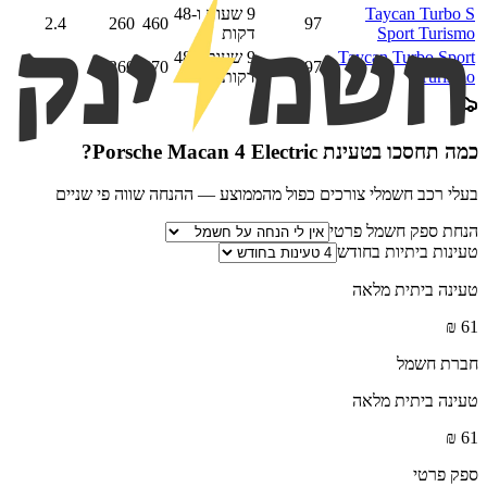
Taycan Turbo S
9 שעות ו-48
2.4
260
460
97
Sport Turismo
דקות
Taycan Turbo Sport
9 שעות ו-48
2.7
260
470
97
Turismo
דקות
כמה תחסכו בטעינת
Porsche Macan 4 Electric
?
בעלי רכב חשמלי צורכים כפול מהממוצע — ההנחה שווה פי שניים
הנחת ספק חשמל פרטי
טעינות ביתיות בחודש
טעינה ביתית מלאה
₪
61
חברת חשמל
טעינה ביתית מלאה
₪
61
ספק פרטי