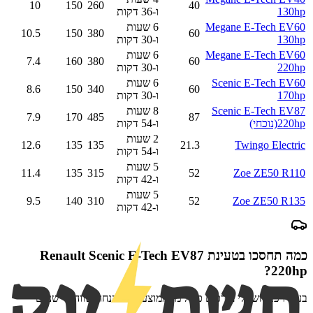
10
150
260
40
130hp
ו-36 דקות
Megane E-Tech EV60
6 שעות
10.5
150
380
60
130hp
ו-30 דקות
Megane E-Tech EV60
6 שעות
7.4
160
380
60
220hp
ו-30 דקות
Scenic E-Tech EV60
6 שעות
8.6
150
340
60
170hp
ו-30 דקות
Scenic E-Tech EV87
8 שעות
7.9
170
485
87
220hp
(נוכחי)
ו-54 דקות
2 שעות
12.6
135
135
21.3
Twingo Electric
ו-54 דקות
5 שעות
11.4
135
315
52
Zoe ZE50 R110
ו-42 דקות
5 שעות
9.5
140
310
52
Zoe ZE50 R135
ו-42 דקות
כמה תחסכו בטעינת
Renault Scenic E-Tech EV87
?
220hp
בעלי רכב חשמלי צורכים כפול מהממוצע — ההנחה שווה פי שניים