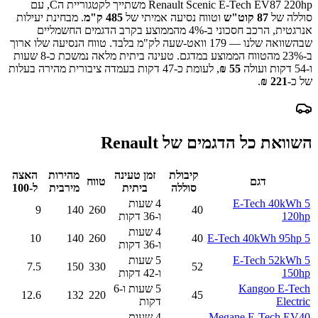
Renault Scenic E-Tech EV87 220hp
משתייך לקטגוריית ה
C
, עם
סוללה של
87
קוט"ש
וטווח נסיעה אמיתי של
485
ק"מ
.
מבחינת יעילות
אנרגטית, הרכב חסכוני ב-
4
% מהממוצע בקרב הדגמים החשמליים
שבהשוואה שלנו —
179
וואט-שעה לק"מ בלבד.
טווח הנסיעה שלו ארוך
ב-
% מהטווח הממוצע במדגם.
23
טעינה ביתית מלאה נמשכת כ-
8 שעות
ו-54 דקות
ועולה
55
₪
, לעומת כ-
47
דקות בעמדה ציבורית מהירה בעלות
של כ-
221
₪
.
השוואת כל הדגמים של
Renault
קיבולת
זמן טעינה
מהירות
האצה
דגם
טווח
סוללה
ביתית
מירבית
ל-100
5 E-Tech 40kWh
4 שעות
9
140
260
40
120hp
ו-36 דקות
4 שעות
10
140
260
40
5 E-Tech 40kWh 95hp
ו-36 דקות
5 E-Tech 52kWh
5 שעות
7.5
150
330
52
150hp
ו-42 דקות
Kangoo E-Tech
5 שעות ו-6
12.6
132
220
45
Electric
דקות
Megane E-Tech EV40
4 שעות