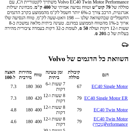
Volvo EC40 Twin Motor Performance
משתייך לקטגוריית ה
C
, עם
סוללה של
79
קוט"ש
וטווח נסיעה אמיתי של
400
ק"מ
.
מבחינת יעילות
אנרגטית, הרכב צורך כ-
6
% יותר חשמל לק"מ מהממוצע בקרב הדגמים
החשמליים שבהשוואה שלנו —
198
וואט-שעה לק"מ.
טווח הנסיעה שלו
ארוך ב-
% מהטווח הממוצע במדגם.
1
טעינה ביתית מלאה נמשכת כ-
8
שעות ו-12 דקות
ועולה
50
₪
, לעומת כ-
32
דקות בעמדה ציבורית מהירה
בעלות של כ-
201
₪
.
השוואת כל הדגמים של
Volvo
קיבולת
זמן טעינה
מהירות
האצה
דגם
טווח
סוללה
ביתית
מירבית
ל-100
7 שעות ו-6
7.3
180
360
67
EC40 Single Motor
דקות
8 שעות ו-12
7.3
180
420
79
EC40 Single Motor ER
דקות
8 שעות ו-12
4.8
180
400
79
EC40 Twin Motor
דקות
EC40 Twin Motor
8 שעות ו-12
4.6
180
400
79
Performance
(נוכחי)
דקות
5 שעות ו-30