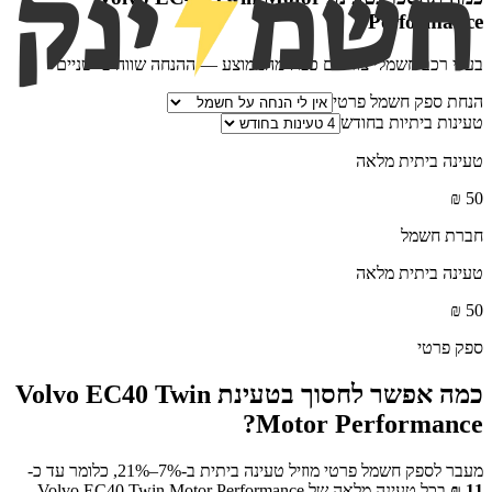
?
Performance
בעלי רכב חשמלי צורכים כפול מהממוצע — ההנחה שווה פי שניים
הנחת ספק חשמל פרטי
טעינות ביתיות בחודש
טעינה ביתית מלאה
₪
50
חברת חשמל
טעינה ביתית מלאה
₪
50
ספק פרטי
כמה אפשר לחסוך בטעינת
Volvo EC40 Twin
?
Motor Performance
מעבר לספק חשמל פרטי מוזיל טעינה ביתית ב-7%–21%, כלומר עד כ-
11
₪
בכל טעינה מלאה של
Volvo EC40 Twin Motor Performance
.