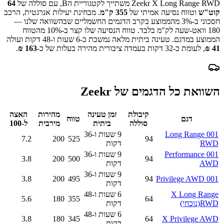
Zeekr X Long Range RWD
משתייך לקטגוריית ה
B
, עם סוללה של
64
קוט"ש
וטווח נסיעה אמיתי של
355
ק"מ
.
מבחינת יעילות אנרגטית, הרכב
חסכוני ב-
% מהממוצע בקרב הדגמים החשמליים שבהשוואה שלנו —
3
180
וואט-שעה לק"מ בלבד.
טווח הנסיעה שלו קצר ב-
10
% מהטווח
הממוצע במדגם.
טעינה ביתית מלאה נמשכת כ-
6 שעות ו-48 דקות
ועולה
41
₪
, לעומת כ-
32
דקות בעמדה ציבורית מהירה בעלות של כ-
163
₪
.
השוואת כל הדגמים של
Zeekr
קיבולת
זמן טעינה
מהירות
האצה
דגם
טווח
סוללה
ביתית
מירבית
ל-100
001 Long Range
9 שעות ו-36
7.2
200
525
94
RWD
דקות
001 Performance
9 שעות ו-36
3.8
200
500
94
AWD
דקות
9 שעות ו-36
3.8
200
495
94
001 Privilege AWD
דקות
X Long Range
6 שעות ו-48
5.6
180
355
64
RWD
(נוכחי)
דקות
6 שעות ו-48
3.8
180
345
64
X Privilege AWD
דקות