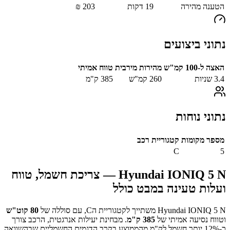
הטענה מהירה
19
דקות
203
₪
נתוני ביצועים
האצה ל-100 קמ"ש
מהירות מירבית
טווח אמיתי
3.4
שניות
260
קמ"ש
385
ק"מ
נתוני נוחות
מספר מקומות
קטגוריית רכב
C
5
Hyundai IONIQ 5 N
— צריכת חשמל, טווח
ועלות טעינה במבט כולל
Hyundai IONIQ 5 N
משתייך לקטגוריית ה
C
, עם סוללה של
80
קוט"ש
וטווח נסיעה אמיתי של
385
ק"מ
.
מבחינת יעילות אנרגטית, הרכב צורך
כ-
12
% יותר חשמל לק"מ מהממוצע בקרב הדגמים החשמליים שבהשוואה