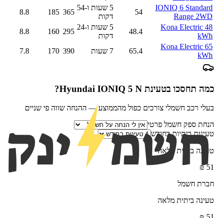
IONIQ 6 Standard
5 שעות ו-54
8.8
185
365
54
Range 2WD
דקות
Kona Electric 48
5 שעות ו-24
8.8
160
295
48.4
kWh
דקות
Kona Electric 65
65.4
7 שעות
390
170
7.8
kWh
כמה תחסכו בטעינת
Hyundai IONIQ 5 N
?
בעלי רכב חשמלי צורכים כפול מהממוצע — ההנחה שווה פי שניים
הנחת ספק חשמל פרטי
טעינות ביתיות בחודש
טעינה ביתית מלאה
₪
51
חברת חשמל
טעינה ביתית מלאה
₪
51