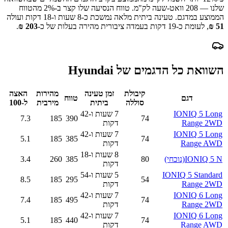
שלנו —
208
וואט-שעה לק"מ.
טווח הנסיעה שלו קצר ב-
2
% מהטווח
הממוצע במדגם.
טעינה ביתית מלאה נמשכת כ-
8 שעות ו-18 דקות
ועולה
51
₪
, לעומת כ-
19
דקות בעמדה ציבורית מהירה בעלות של כ-
203
₪
.
השוואת כל הדגמים של
Hyundai
קיבולת
זמן טעינה
מהירות
האצה
דגם
טווח
סוללה
ביתית
מירבית
ל-100
IONIQ 5 Long
7 שעות ו-42
7.3
185
390
74
Range 2WD
דקות
IONIQ 5 Long
7 שעות ו-42
5.1
185
385
74
Range AWD
דקות
8 שעות ו-18
IONIQ 5 N
(נוכחי)
80
385
260
3.4
דקות
IONIQ 5 Standard
5 שעות ו-54
8.5
185
295
54
Range 2WD
דקות
IONIQ 6 Long
7 שעות ו-42
7.4
185
495
74
Range 2WD
דקות
IONIQ 6 Long
7 שעות ו-42
5.1
185
440
74
Range AWD
דקות