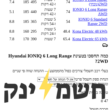
7.4
185
495
74
2WD
(נוכחי)
ו-42 דקות
IONIQ 6 Long Range
7 שעות
5.1
185
440
74
AWD
ו-42 דקות
IONIQ 6 Standard
5 שעות
8.8
185
365
54
Range 2WD
ו-54 דקות
5 שעות
8.8
160
295
48.4
Kona Electric 48 kWh
ו-24 דקות
Kona Electric 65 kWh
65.4
7 שעות
390
170
7.8
כמה תחסכו בטעינת
Hyundai IONIQ 6 Long Range
?
2WD
בעלי רכב חשמלי צורכים כפול מהממוצע — ההנחה שווה פי שניים
הנחת ספק חשמל פרטי
טעינות ביתיות בחודש
טעינה ביתית מלאה
₪
47
חברת חשמל