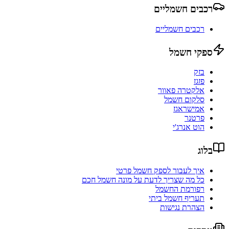
רכבים חשמליים
רכבים חשמליים
ספקי חשמל
בזק
פזגז
אלקטרה פאוור
סלקום חשמל
אמישראגז
פרטנר
הוט אנרג'י
בלוג
איך לעבור לספק חשמל פרטי
כל מה שצריך לדעת על מונה חשמל חכם
רפורמת החשמל
תעריף חשמל ביתי
הצהרת נגישות