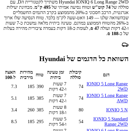
Hyundai IONIQ 6 Long Range 2WD
משתייך לקטגוריית ה
D
, עם
סוללה של
74
קוט"ש
וטווח נסיעה אמיתי של
495
ק"מ
.
מבחינת יעילות
אנרגטית, הרכב חסכוני ב-
20
% מהממוצע בקרב הדגמים החשמליים
שבהשוואה שלנו —
149
וואט-שעה לק"מ בלבד.
טווח הנסיעה שלו ארוך
ב-
% מהטווח הממוצע במדגם.
26
טעינה ביתית מלאה נמשכת כ-
7 שעות
ו-42 דקות
ועולה
47
₪
, לעומת כ-
18
דקות בעמדה ציבורית מהירה בעלות
של כ-
188
₪
.
השוואת כל הדגמים של
Hyundai
קיבולת
זמן טעינה
מהירות
האצה
דגם
טווח
סוללה
ביתית
מירבית
ל-100
IONIQ 5 Long Range
7 שעות
7.3
185
390
74
2WD
ו-42 דקות
IONIQ 5 Long Range
7 שעות
5.1
185
385
74
AWD
ו-42 דקות
8 שעות
3.4
260
385
80
IONIQ 5 N
ו-18 דקות
IONIQ 5 Standard
5 שעות
8.5
185
295
54
Range 2WD
ו-54 דקות
IONIQ 6 Long Range
7 שעות