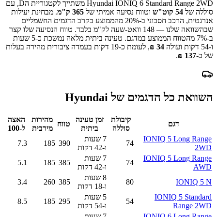
Hyundai IONIQ 6 Standard Range 2WD
משתייך לקטגוריית ה
D
, עם
סוללה של
54
קוט"ש
וטווח נסיעה אמיתי של
365
ק"מ
.
מבחינת יעילות
אנרגטית, הרכב חסכוני ב-
20
% מהממוצע בקרב הדגמים החשמליים
שבהשוואה שלנו —
148
וואט-שעה לק"מ בלבד.
טווח הנסיעה שלו קצר
ב-
% מהטווח הממוצע במדגם.
7
טעינה ביתית מלאה נמשכת כ-
5 שעות
ו-54 דקות
ועולה
34
₪
, לעומת כ-
19
דקות בעמדה ציבורית מהירה בעלות
של כ-
137
₪
.
השוואת כל הדגמים של
Hyundai
קיבולת
זמן טעינה
מהירות
האצה
דגם
טווח
סוללה
ביתית
מירבית
ל-100
IONIQ 5 Long Range
7 שעות
7.3
185
390
74
2WD
ו-42 דקות
IONIQ 5 Long Range
7 שעות
5.1
185
385
74
AWD
ו-42 דקות
8 שעות
3.4
260
385
80
IONIQ 5 N
ו-18 דקות
IONIQ 5 Standard
5 שעות
8.5
185
295
54
Range 2WD
ו-54 דקות
IONIQ 6 Long Range
7 שעות