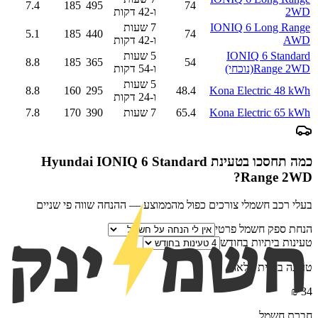
7.4
185
495
74
2WD
ו-42 דקות
IONIQ 6 Long Range
7 שעות
5.1
185
440
74
AWD
ו-42 דקות
IONIQ 6 Standard
5 שעות
8.8
185
365
54
Range 2WD
(נוכחי)
ו-54 דקות
5 שעות
8.8
160
295
48.4
Kona Electric 48 kWh
ו-24 דקות
Kona Electric 65 kWh
65.4
7 שעות
390
170
7.8
כמה תחסכו בטעינת
Hyundai IONIQ 6 Standard
?
Range 2WD
בעלי רכב חשמלי צורכים כפול מהממוצע — ההנחה שווה פי שניים
הנחת ספק חשמל פרטי
טעינות ביתיות בחודש
טעינה ביתית מלאה
₪
34
חברת חשמל