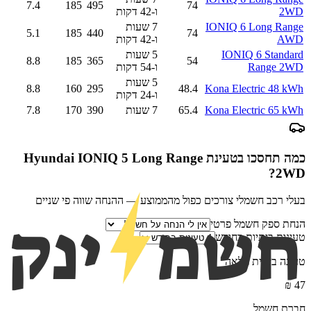
7.4
185
495
74
2WD
ו-42 דקות
IONIQ 6 Long Range
7 שעות
5.1
185
440
74
AWD
ו-42 דקות
IONIQ 6 Standard
5 שעות
8.8
185
365
54
Range 2WD
ו-54 דקות
5 שעות
8.8
160
295
48.4
Kona Electric 48 kWh
ו-24 דקות
Kona Electric 65 kWh
65.4
7 שעות
390
170
7.8
כמה תחסכו בטעינת
Hyundai IONIQ 5 Long Range
?
2WD
בעלי רכב חשמלי צורכים כפול מהממוצע — ההנחה שווה פי שניים
הנחת ספק חשמל פרטי
טעינות ביתיות בחודש
טעינה ביתית מלאה
₪
47
חברת חשמל