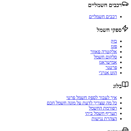
רכבים חשמליים
רכבים חשמליים
ספקי חשמל
בזק
פזגז
אלקטרה פאוור
סלקום חשמל
אמישראגז
פרטנר
הוט אנרג'י
בלוג
איך לעבור לספק חשמל פרטי
כל מה שצריך לדעת על מונה חשמל חכם
רפורמת החשמל
תעריף חשמל ביתי
הצהרת נגישות