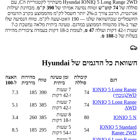
Hyundai IONIQ 5 Long Range 2WD
משתייך לקטגוריית ה
C
, עם
סוללה של
74
קוט"ש
וטווח נסיעה אמיתי של
390
ק"מ
.
מבחינת יעילות
אנרגטית, הרכב צורך כ-
2
% יותר חשמל לק"מ מהממוצע בקרב הדגמים
החשמליים שבהשוואה שלנו —
190
וואט-שעה לק"מ.
טווח הנסיעה שלו
קצר ב-
% מהטווח הממוצע במדגם.
1
טעינה ביתית מלאה נמשכת כ-
7
שעות ו-42 דקות
ועולה
47
₪
, לעומת כ-
18
דקות בעמדה ציבורית מהירה
בעלות של כ-
188
₪
.
השוואת כל הדגמים של
Hyundai
קיבולת
זמן טעינה
מהירות
האצה
דגם
טווח
סוללה
ביתית
מירבית
ל-100
IONIQ 5 Long Range
7 שעות
7.3
185
390
74
2WD
(נוכחי)
ו-42 דקות
IONIQ 5 Long Range
7 שעות
5.1
185
385
74
AWD
ו-42 דקות
8 שעות
3.4
260
385
80
IONIQ 5 N
ו-18 דקות
IONIQ 5 Standard
5 שעות
8.5
185
295
54
Range 2WD
ו-54 דקות
IONIQ 6 Long Range
7 שעות