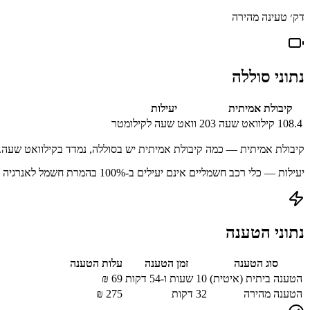
דק׳ טעינה מהירה
נתוני סוללה
קיבולת אמיתית
יעילות
108.4
קילוואט שעה
203
וואט שעה לקילומטר
קיבולת אמיתית — כמה קיבולת אמיתית יש בסוללה, נמדד בקילוואט שעה.
יעילות — כלי רכב חשמליים אינם יעילים ב-100% בהמרת חשמל לאנרגיה מאוחסנת עקב הפסדים בתהליך הטעינה.
נתוני הטענה
סוג הטענה
זמן הטענה
עלות הטענה
הטענה ביתית (איטית)
10 שעות ו-54 דקות
69
₪
הטענה מהירה
32
דקות
275
₪