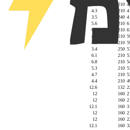
4.9
210
4
4.3
210
4
3.5
240
4
5.6
210
6
6.1
210
6
4.8
210
5
4.3
210
5
3.4
250
5
6.1
210
5
6.8
210
5
5.3
210
5
4.7
210
5
4.4
210
4
12.6
132
2
12
160
2
12
160
2
12.1
160
3
12
160
2
12
160
2
12.1
160
3