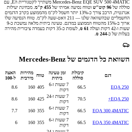
Mercedes-Benz EQE SUV 500 4MATIC
משתייך לקטגוריית ה
E
, עם
סוללה של
96
קוט"ש
וטווח נסיעה אמיתי של
455
ק"מ
.
מבחינת יעילות
אנרגטית, הרכב צורך כ-
13
% יותר חשמל לק"מ מהממוצע בקרב הדגמים
החשמליים שבהשוואה שלנו —
211
וואט-שעה לק"מ.
טווח הנסיעה שלו
ארוך ב-
% מהטווח הממוצע במדגם.
15
טעינה ביתית מלאה נמשכת כ-
9
שעות ו-42 דקות
ועולה
61
₪
, לעומת כ-
35
דקות בעמדה ציבורית מהירה
בעלות של כ-
244
₪
.
השוואת כל הדגמים של
Mercedes-Benz
קיבולת
זמן טעינה
מהירות
האצה
דגם
טווח
סוללה
ביתית
מירבית
ל-100
7 שעות ו-6
8.6
160
405
66.5
EQA 250
דקות
7 שעות ו-24
8.6
160
425
70.5
EQA 250+
דקות
7 שעות ו-6
7.7
160
355
66.5
EQA 300 4MATIC
דקות
7 שעות ו-6
6
160
355
66.5
EQA 350 4MATIC
דקות
7 שעות ו-24