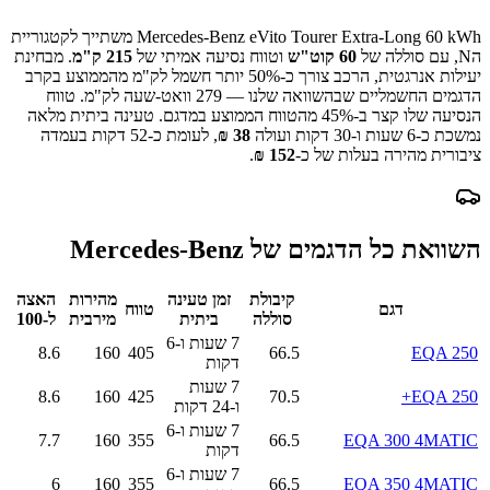
Mercedes-Benz eVito Tourer Extra-Long 60 kWh
משתייך לקטגוריית
ה
N
, עם סוללה של
60
קוט"ש
וטווח נסיעה אמיתי של
215
ק"מ
.
מבחינת
יעילות אנרגטית, הרכב צורך כ-
50
% יותר חשמל לק"מ מהממוצע בקרב
הדגמים החשמליים שבהשוואה שלנו —
279
וואט-שעה לק"מ.
טווח
הנסיעה שלו קצר ב-
% מהטווח הממוצע במדגם.
45
טעינה ביתית מלאה
נמשכת כ-
6 שעות ו-30 דקות
ועולה
38
₪
, לעומת כ-
52
דקות בעמדה
ציבורית מהירה בעלות של כ-
152
₪
.
השוואת כל הדגמים של
Mercedes-Benz
קיבולת
זמן טעינה
מהירות
האצה
דגם
טווח
סוללה
ביתית
מירבית
ל-100
7 שעות ו-6
8.6
160
405
66.5
EQA 250
דקות
7 שעות
8.6
160
425
70.5
EQA 250+
ו-24 דקות
7 שעות ו-6
7.7
160
355
66.5
EQA 300 4MATIC
דקות
7 שעות ו-6
6
160
355
66.5
EQA 350 4MATIC