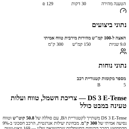
הטענה מהירה
30
דקות
129
₪
נתוני ביצועים
האצה ל-100 קמ"ש
מהירות מירבית
טווח אמיתי
9.0
שניות
150
קמ"ש
300
ק"מ
נתוני נוחות
מספר מקומות
קטגוריית רכב
B
5
DS 3 E-Tense
— צריכת חשמל, טווח ועלות
טעינה במבט כולל
DS 3 E-Tense
משתייך לקטגוריית ה
B
, עם סוללה של
50.8
קוט"ש
וטווח
נסיעה אמיתי של
300
ק"מ
.
מבחינת יעילות אנרגטית, הרכב חסכוני ב-
%
9
מהממוצע בקרב הדגמים החשמליים שבהשוואה שלנו —
169
וואט-שעה