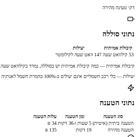
דק׳ טעינה מהירה
נתוני סוללה
קיבולת אמיתית
יעילות
53
קילוואט שעה
147
וואט שעה לקילומטר
קיבולת אמיתית — כמה קיבולת אמיתית יש בסוללה, נמדד בקילוואט שעה.
יעילות — כלי רכב חשמליים אינם יעילים ב-100% בהמרת חשמל לאנרגיה מאוחסנת עקב הפסדים בתהליך הטעינה.
נתוני הטענה
סוג הטענה
זמן הטענה
עלות הטענה
הטענה ביתית (איטית)
5 שעות ו-36 דקות
34
₪
הטענה מהירה
19
דקות
135
₪