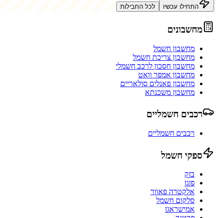
התחילו עכשיו
לכל החבילות
מחשבונים
מחשבון חשמל
מחשבון צריכת חשמל
מחשבון חסכון לרכב חשמלי
מחשבון אמפר וואט
מחשבון פאנלים סולאריים
מחשבון משכנתא
רכבים חשמליים
רכבים חשמליים
ספקי חשמל
בזק
פזגז
אלקטרה פאוור
סלקום חשמל
אמישראגז
פרטנר