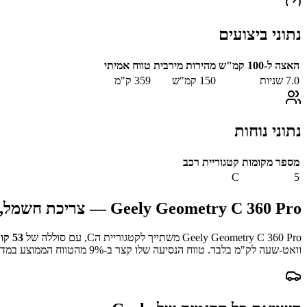
נתוני ביצועים
האצה ל-100 קמ"ש
מהירות מירבית
טווח אמיתי
7.0
שניות
150
קמ"ש
359
ק"מ
נתוני נוחות
מספר מקומות
קטגוריית רכב
C
5
Geely Geometry C 360 Pro
— צריכת חשמל, ט
Geely Geometry C 360 Pro
משתייך לקטגוריית ה
C
, עם סוללה של
53
קו
וואט-שעה לק"מ בלבד.
טווח הנסיעה שלו קצר ב-
% מהטווח הממוצע במדגם.
9