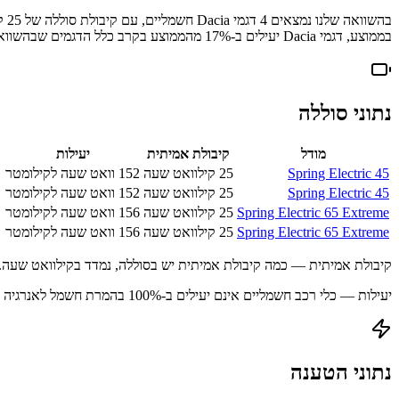
בהשוואה שלנו נמצאים
4
דגמי
Dacia
חשמליים
, עם קיבולת סוללה של
25
קו
בממוצע, דגמי
Dacia
יעילים ב-
% מהממוצע בקרב כלל הדגמים שבהשוואה שלנו — כלומר טווח נסיעה ארוך יותר מכל קוט"ש בסוללה.
17
נתוני סוללה
מודל
קיבולת אמיתית
יעילות
Spring Electric 45
25
קילוואט שעה
152
וואט שעה לקילומטר
Spring Electric 45
25
קילוואט שעה
152
וואט שעה לקילומטר
Spring Electric 65 Extreme
25
קילוואט שעה
156
וואט שעה לקילומטר
Spring Electric 65 Extreme
25
קילוואט שעה
156
וואט שעה לקילומטר
קיבולת אמיתית — כמה קיבולת אמיתית יש בסוללה, נמדד בקילוואט שעה.
יעילות — כלי רכב חשמליים אינם יעילים ב-100% בהמרת חשמל לאנרגיה מאוחסנת עקב הפסדים בתהליך הטעינה.
נתוני הטענה