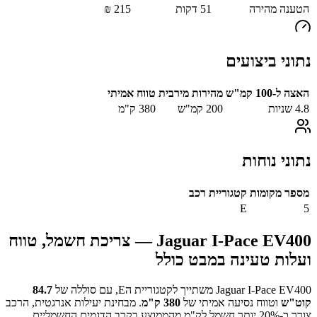
הטענה מהירה
51
דקות
215
₪
נתוני ביצועים
האצה ל-100 קמ"ש
מהירות מירבית
טווח אמיתי
4.8
שניות
200
קמ"ש
380
ק"מ
נתוני נוחות
מספר מקומות
קטגוריית רכב
E
5
Jaguar I-Pace EV400
— צריכת חשמל, טווח
ועלות טעינה במבט כולל
Jaguar I-Pace EV400
משתייך לקטגוריית ה
E
, עם סוללה של
84.7
קוט"ש
וטווח נסיעה אמיתי של
380
ק"מ
.
מבחינת יעילות אנרגטית, הרכב
צורך כ-
20
% יותר חשמל לק"מ מהממוצע בקרב הדגמים החשמליים