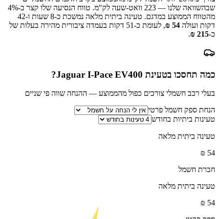
שבהשוואה שלנו —
223
וואט-שעה לק"מ.
טווח הנסיעה שלו קצר ב-
%
4
מהטווח הממוצע במדגם.
טעינה ביתית מלאה נמשכת כ-
8 שעות ו-42
דקות
ועולה
54
₪
, לעומת כ-
51
דקות בעמדה ציבורית מהירה בעלות של
כ-
215
₪
.
כמה תחסכו בטעינת
Jaguar I-Pace EV400
?
בעלי רכב חשמלי צורכים כפול מהממוצע — ההנחה שווה פי שניים
הנחת ספק חשמל פרטי
טעינות ביתיות בחודש
טעינה ביתית מלאה
₪
54
חברת חשמל
טעינה ביתית מלאה
₪
54