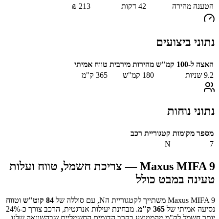
הטענה מהירה
42
דקות
213
₪
נתוני ביצועים
האצה ל-100 קמ"ש
מהירות מירבית
טווח אמיתי
9.2
שניות
180
קמ"ש
365
ק"מ
נתוני נוחות
מספר מקומות
קטגוריית רכב
N
7
Maxus MIFA 9
— צריכת חשמל, טווח ועלות
טעינה במבט כולל
Maxus MIFA 9
משתייך לקטגוריית ה
N
, עם סוללה של
84
קוט"ש
וטווח
נסיעה אמיתי של
365
ק"מ
.
מבחינת יעילות אנרגטית, הרכב צורך כ-
%
24
יותר חשמל לק"מ מהממוצע בקרב הדגמים החשמליים שבהשוואה שלנו