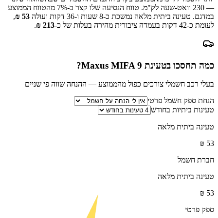
—
230
וואט-שעה לק"מ.
טווח הנסיעה שלו קצר ב-
7
% מהטווח הממוצע
במדגם.
טעינה ביתית מלאה נמשכת כ-
8 שעות ו-36 דקות
ועולה
53
₪
,
לעומת כ-
42
דקות בעמדה ציבורית מהירה בעלות של כ-
213
₪
.
כמה תחסכו בטעינת
Maxus MIFA 9
?
בעלי רכב חשמלי צורכים כפול מהממוצע — ההנחה שווה פי שניים
הנחת ספק חשמל פרטי
טעינות ביתיות בחודש
טעינה ביתית מלאה
₪
53
חברת חשמל
טעינה ביתית מלאה
₪
53
ספק פרטי