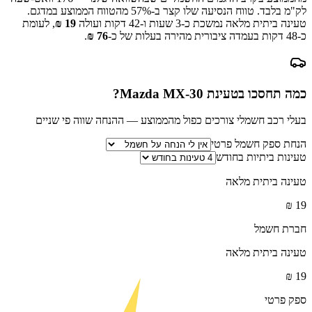
לק"מ בלבד.
טווח הנסיעה שלו קצר ב-
% מהטווח הממוצע במדגם.
57
טעינה ביתית מלאה נמשכת כ-
3 שעות ו-42 דקות
ועולה
19
₪
, לעומת
כ-
48
דקות בעמדה ציבורית מהירה בעלות של כ-
76
₪
.
כמה תחסכו בטעינת
Mazda MX-30
?
בעלי רכב חשמלי צורכים כפול מהממוצע — ההנחה שווה פי שניים
הנחת ספק חשמל פרטי
טעינות ביתיות בחודש
טעינה ביתית מלאה
₪
19
חברת חשמל
טעינה ביתית מלאה
₪
19
ספק פרטי