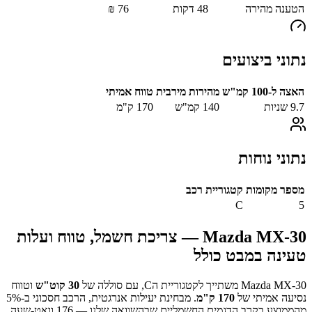
הטענה מהירה
48
דקות
76
₪
נתוני ביצועים
האצה ל-100 קמ"ש
מהירות מירבית
טווח אמיתי
9.7
שניות
140
קמ"ש
170
ק"מ
נתוני נוחות
מספר מקומות
קטגוריית רכב
C
5
Mazda MX-30
— צריכת חשמל, טווח ועלות
טעינה במבט כולל
Mazda MX-30
משתייך לקטגוריית ה
C
, עם סוללה של
30
קוט"ש
וטווח
נסיעה אמיתי של
170
ק"מ
.
מבחינת יעילות אנרגטית, הרכב חסכוני ב-
%
5
מהממוצע בקרב הדגמים החשמליים שבהשוואה שלנו —
176
וואט-שעה