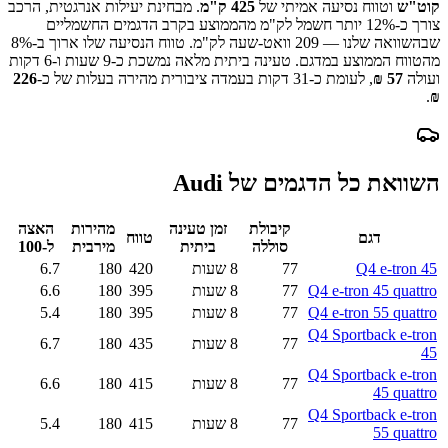
קוט"ש
וטווח נסיעה אמיתי של
425
ק"מ
.
מבחינת יעילות אנרגטית, הרכב
צורך כ-
12
% יותר חשמל לק"מ מהממוצע בקרב הדגמים החשמליים
שבהשוואה שלנו —
209
וואט-שעה לק"מ.
טווח הנסיעה שלו ארוך ב-
%
8
מהטווח הממוצע במדגם.
טעינה ביתית מלאה נמשכת כ-
9 שעות ו-6 דקות
ועולה
57
₪
, לעומת כ-
31
דקות בעמדה ציבורית מהירה בעלות של כ-
226
.
₪
השוואת כל הדגמים של
Audi
קיבולת
זמן טעינה
מהירות
האצה
דגם
טווח
סוללה
ביתית
מירבית
ל-100
Q4 e-tron 45
77
8 שעות
420
180
6.7
Q4 e-tron 45 quattro
77
8 שעות
395
180
6.6
Q4 e-tron 55 quattro
77
8 שעות
395
180
5.4
Q4 Sportback e-tron
77
8 שעות
435
180
6.7
45
Q4 Sportback e-tron
77
8 שעות
415
180
6.6
45 quattro
Q4 Sportback e-tron
77
8 שעות
415
180
5.4
55 quattro