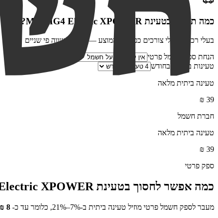
כמה תחסכו בטעינת
MG MG4 Electric XPOWER
?
בעלי רכב חשמלי צורכים כפול מהממוצע — ההנחה שווה פי שניים
הנחת ספק חשמל פרטי
טעינות ביתיות בחודש
טעינה ביתית מלאה
₪
39
חברת חשמל
טעינה ביתית מלאה
₪
39
ספק פרטי
כמה אפשר לחסוך בטעינת
lectric XPOWER
מעבר לספק חשמל פרטי מוזיל טעינה ביתית ב-7%–21%, כלומר עד כ-
8
₪