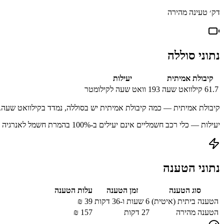
דק׳ טעינה מהירה
נתוני סוללה
קיבולת אמיתית
יעילות
61.7
קילוואט שעה
193
וואט שעה לקילומטר
קיבולת אמיתית — כמה קיבולת אמיתית יש בסוללה, נמדד בקילוואט שעה.
יעילות — כלי רכב חשמליים אינם יעילים ב-100% בהמרת חשמל לאנרגיה מאוחסנת עקב הפסדים בתהליך הטעינה.
נתוני הטענה
סוג הטענה
זמן הטענה
עלות הטענה
הטענה ביתית (איטית)
6 שעות ו-36 דקות
39
₪
הטענה מהירה
27
דקות
157
₪