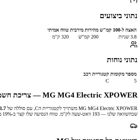
נתוני ביצועים
האצה ל-100 קמ"ש
מהירות מירבית
טווח אמיתי
3.8
שניות
200
קמ"ש
320
ק"מ
נתוני נוחות
מספר מקומות
קטגוריית רכב
C
5
MG MG4 Electric XPOWER
— צריכת חשמל,
MG MG4 Electric XPOWER
משתייך לקטגוריית ה
C
, עם סוללה של
1.7
שבהשוואה שלנו —
193
וואט-שעה לק"מ.
טווח הנסיעה שלו קצר ב-
% מהטווח הממוצע במדגם.
19