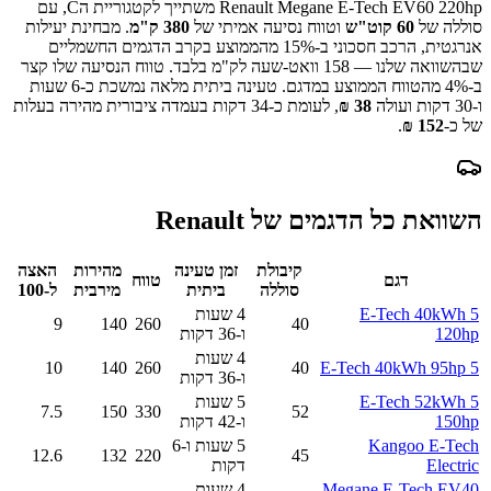
Renault Megane E-Tech EV60 220hp
משתייך לקטגוריית ה
C
, עם
סוללה של
60
קוט"ש
וטווח נסיעה אמיתי של
380
ק"מ
.
מבחינת יעילות
אנרגטית, הרכב חסכוני ב-
15
% מהממוצע בקרב הדגמים החשמליים
שבהשוואה שלנו —
158
וואט-שעה לק"מ בלבד.
טווח הנסיעה שלו קצר
ב-
% מהטווח הממוצע במדגם.
4
טעינה ביתית מלאה נמשכת כ-
6 שעות
ו-30 דקות
ועולה
38
₪
, לעומת כ-
34
דקות בעמדה ציבורית מהירה בעלות
של כ-
152
₪
.
השוואת כל הדגמים של
Renault
קיבולת
זמן טעינה
מהירות
האצה
דגם
טווח
סוללה
ביתית
מירבית
ל-100
5 E-Tech 40kWh
4 שעות
9
140
260
40
120hp
ו-36 דקות
4 שעות
10
140
260
40
5 E-Tech 40kWh 95hp
ו-36 דקות
5 E-Tech 52kWh
5 שעות
7.5
150
330
52
150hp
ו-42 דקות
Kangoo E-Tech
5 שעות ו-6
12.6
132
220
45
Electric
דקות
Megane E-Tech EV40
4 שעות