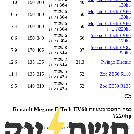
10
150
260
40
130hp
ו-36 דקות
Megane E-Tech EV60
6 שעות
10.5
150
380
60
130hp
ו-30 דקות
Megane E-Tech EV60
6 שעות
7.4
160
380
60
220hp
(נוכחי)
ו-30 דקות
Scenic E-Tech EV60
6 שעות
8.6
150
340
60
170hp
ו-30 דקות
Scenic E-Tech EV87
8 שעות
7.9
170
485
87
220hp
ו-54 דקות
2 שעות
12.6
135
135
21.3
Twingo Electric
ו-54 דקות
5 שעות
11.4
135
315
52
Zoe ZE50 R110
ו-42 דקות
5 שעות
9.5
140
310
52
Zoe ZE50 R135
ו-42 דקות
כמה תחסכו בטעינת
Renault Megane E-Tech EV60
?
220hp
בעלי רכב חשמלי צורכים כפול מהממוצע — ההנחה שווה פי שניים