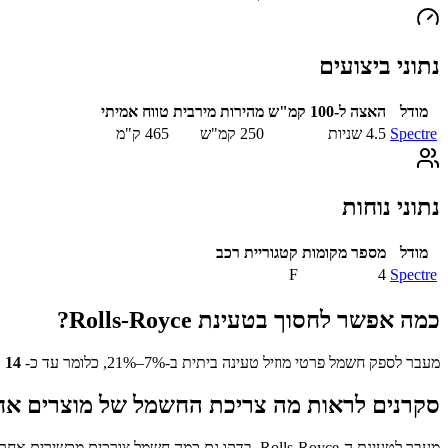
נתוני ביצועים
מודל
האצה ל-100 קמ"ש
מהירות מירבית
טווח אמיתי
Spectre
4.5
שניות
250
קמ"ש
465
ק"מ
נתוני נוחות
מודל
מספר מקומות
קטגוריית רכב
F
4
Spectre
כמה אפשר לחסוך בטעינת
Rolls-Royce
?
מעבר לספק חשמל פרטי מוזיל טעינה ביתית ב-7%–21%, כלומר עד כ-
14
₪
סקרנים לראות מה צריכת החשמל של מוצרים אח
מעבר לטעינת ה-
Rolls-Royce
, בדקו גם כמה חשמל צורכים מכשירים אחר