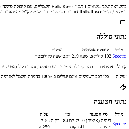
בהשוואה שלנו נמצאים
1
דגמי
Rolls-Royce
חשמליים
, עם קיבולת סוללה 
בממוצע, דגמי
Rolls-Royce
צורכים כ-
% יותר חשמל לק"מ מהממוצע בקרב כלל הדגמים שבהשוואה שלנו.
18
נתוני סוללה
מודל
קיבולת אמיתית
יעילות
Spectre
102
קילוואט שעה
219
וואט שעה לקילומטר
קיבולת אמיתית — כמה קיבולת אמיתית יש בסוללה, נמדד בקילוואט שעה.
יעילות — כלי רכב חשמליים אינם יעילים ב-100% בהמרת חשמל לאנרגיה מאוחסנת עקב הפסדים בתהליך הטעינה.
נתוני הטענה
מודל
סוג הטענה
זמן
עלות
ביתית (איטית)
10 שעות ו-18 דקות
65
₪
Spectre
מהירה
41
דקות
259
₪