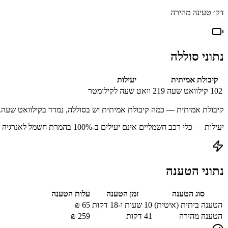
דק׳ טעינה מהירה
נתוני סוללה
קיבולת אמיתית
יעילות
102
קילוואט שעה
219
וואט שעה לקילומטר
קיבולת אמיתית — כמה קיבולת אמיתית יש בסוללה, נמדד בקילוואט שעה.
יעילות — כלי רכב חשמליים אינם יעילים ב-100% בהמרת חשמל לאנרגיה מאוחסנת עקב הפסדים בתהליך הטעינה.
נתוני הטענה
סוג הטענה
זמן הטענה
עלות הטענה
הטענה ביתית (איטית)
10 שעות ו-18 דקות
65
₪
הטענה מהירה
41
דקות
259
₪