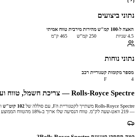
נתוני ביצועים
האצה ל-100 קמ"ש
מהירות מירבית
טווח אמיתי
4.5
שניות
250
קמ"ש
465
ק"מ
נתוני נוחות
מספר מקומות
קטגוריית רכב
F
4
Rolls-Royce Spectre
— צריכת חשמל, טווח ועל
Rolls-Royce Spectre
משתייך לקטגוריית ה
F
, עם סוללה של
102
קוט"ש
וט
—
219
וואט-שעה לק"מ.
טווח הנסיעה שלו ארוך ב-
% מהטווח הממוצע במדגם.
18
כמה תחסכו בטעינת
Rolls-Royce Spectre
?