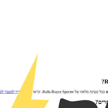
?
R
בכל טעינה מלאה של
Rolls-Royce Spectre
. קראו את
המדריך למעבר לס
רים?