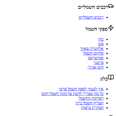
רכבים חשמליים
רכבים חשמליים
ספקי חשמל
בזק
פזגז
אלקטרה פאוור
סלקום חשמל
אמישראגז
פרטנר
הוט אנרג'י
בלוג
איך לעבור לספק חשמל פרטי
כל מה שצריך לדעת על מונה חשמל חכם
רפורמת החשמל
תעריף חשמל ביתי
הצהרת נגישות