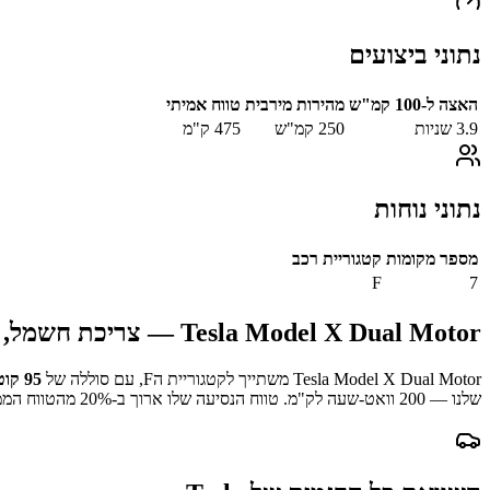
נתוני ביצועים
האצה ל-100 קמ"ש
מהירות מירבית
טווח אמיתי
3.9
שניות
250
קמ"ש
475
ק"מ
נתוני נוחות
מספר מקומות
קטגוריית רכב
F
7
Tesla Model X Dual Motor
— צריכת חשמל, טו
Tesla Model X Dual Motor
משתייך לקטגוריית ה
F
, עם סוללה של
95
קוט
שלנו —
200
וואט-שעה לק"מ.
טווח הנסיעה שלו ארוך ב-
% מהטווח הממוצע במדגם.
20