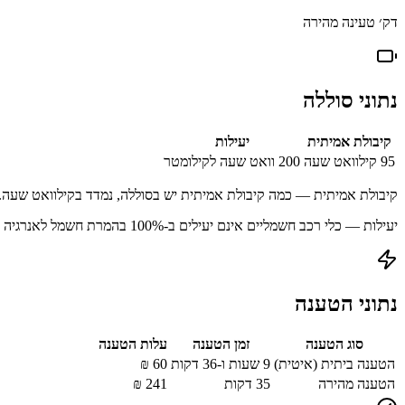
דק׳ טעינה מהירה
נתוני סוללה
קיבולת אמיתית
יעילות
95
קילוואט שעה
200
וואט שעה לקילומטר
קיבולת אמיתית — כמה קיבולת אמיתית יש בסוללה, נמדד בקילוואט שעה.
יעילות — כלי רכב חשמליים אינם יעילים ב-100% בהמרת חשמל לאנרגיה מאוחסנת עקב הפסדים בתהליך הטעינה.
נתוני הטענה
סוג הטענה
זמן הטענה
עלות הטענה
הטענה ביתית (איטית)
9 שעות ו-36 דקות
60
₪
הטענה מהירה
35
דקות
241
₪