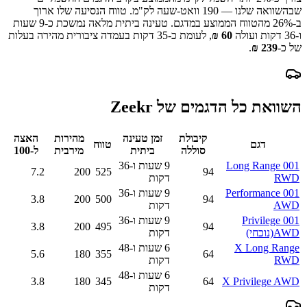
שבהשוואה שלנו —
190
וואט-שעה לק"מ.
טווח הנסיעה שלו ארוך
ב-
% מהטווח הממוצע במדגם.
26
טעינה ביתית מלאה נמשכת כ-
9 שעות
ו-36 דקות
ועולה
60
₪
, לעומת כ-
35
דקות בעמדה ציבורית מהירה בעלות
של כ-
239
₪
.
השוואת כל הדגמים של
Zeekr
קיבולת
זמן טעינה
מהירות
האצה
דגם
טווח
סוללה
ביתית
מירבית
ל-100
001 Long Range
9 שעות ו-36
7.2
200
525
94
RWD
דקות
001 Performance
9 שעות ו-36
3.8
200
500
94
AWD
דקות
001 Privilege
9 שעות ו-36
3.8
200
495
94
AWD
(נוכחי)
דקות
X Long Range
6 שעות ו-48
5.6
180
355
64
RWD
דקות
6 שעות ו-48
3.8
180
345
64
X Privilege AWD
דקות