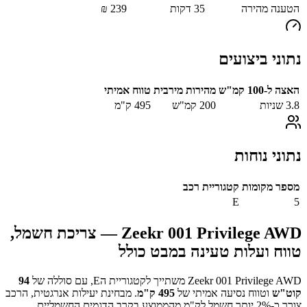
הטענה מהירה
35
דקות
239
₪
נתוני ביצועים
האצה ל-100 קמ"ש
מהירות מירבית
טווח אמיתי
3.8
שניות
200
קמ"ש
495
ק"מ
נתוני נוחות
מספר מקומות
קטגוריית רכב
E
5
Zeekr 001 Privilege AWD
— צריכת חשמל,
טווח ועלות טעינה במבט כולל
Zeekr 001 Privilege AWD
משתייך לקטגוריית ה
E
, עם סוללה של
94
קוט"ש
וטווח נסיעה אמיתי של
495
ק"מ
.
מבחינת יעילות אנרגטית, הרכב
צורך כ-
2
% יותר חשמל לק"מ מהממוצע בקרב הדגמים החשמליים