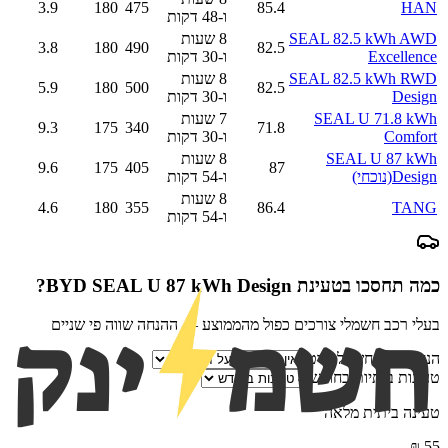
3.9
180
475
85.4
HAN
ו-48 דקות
SEAL 82.5 kWh AWD
8 שעות
3.8
180
490
82.5
Excellence
ו-30 דקות
SEAL 82.5 kWh RWD
8 שעות
5.9
180
500
82.5
Design
ו-30 דקות
SEAL U 71.8 kWh
7 שעות
9.3
175
340
71.8
Comfort
ו-30 דקות
SEAL U 87 kWh
8 שעות
9.6
175
405
87
Design
(נוכחי)
ו-54 דקות
8 שעות
4.6
180
355
86.4
TANG
ו-54 דקות
כמה תחסכו בטעינת
BYD SEAL U 87 kWh Design
?
בעלי רכב חשמלי צורכים כפול מהממוצע — ההנחה שווה פי שניים
הנחת ספק חשמל פרטי
טעינות ביתיות בחודש
טעינה ביתית מלאה
₪
55