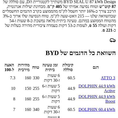
BYD SEAL U 87 kWh Design
משתייך לקטגוריית ה
D
, עם סוללה של
87
קוט"ש
וטווח נסיעה אמיתי של
405
ק"מ
.
מבחינת יעילות אנרגטית,
הרכב צורך כ-
16
% יותר חשמל לק"מ מהממוצע בקרב הדגמים החשמליים
שבהשוואה שלנו —
215
וואט-שעה לק"מ.
טווח הנסיעה שלו ארוך ב-
%
3
מהטווח הממוצע במדגם.
טעינה ביתית מלאה נמשכת כ-
8 שעות ו-54
דקות
ועולה
55
₪
, לעומת כ-
53
דקות בעמדה ציבורית מהירה בעלות של
כ-
221
₪
.
השוואת כל הדגמים של
BYD
קיבולת
זמן טעינה
מהירות
האצה
דגם
טווח
סוללה
ביתית
מירבית
ל-100
6 שעות
7.3
160
330
60.5
ATTO 3
ו-30 דקות
DOLPHIN 44.9 kWh
5 שעות ו-6
10
150
255
44.9
Active
דקות
DOLPHIN 44.9 kWh
5 שעות ו-6
8
160
255
44.9
Boost
דקות
6 שעות
7
160
340
60.5
DOLPHIN 60.4 kWh
ו-30 דקות
8 שעות