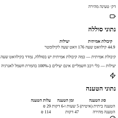
דק׳ טעינה מהירה
נתוני סוללה
קיבולת אמיתית
יעילות
44.9
קילוואט שעה
176
וואט שעה לקילומטר
קיבולת אמיתית — כמה קיבולת אמיתית יש בסוללה, נמדד בקילוואט שעה.
יעילות — כלי רכב חשמליים אינם יעילים ב-100% בהמרת חשמל לאנרגיה מאוחסנת עקב הפסדים בתהליך הטעינה.
נתוני הטענה
סוג הטענה
זמן הטענה
עלות הטענה
הטענה ביתית (איטית)
5 שעות ו-6 דקות
29
₪
הטענה מהירה
47
דקות
114
₪