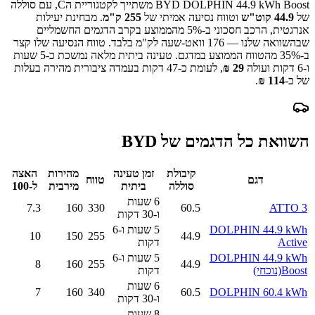
BYD DOLPHIN 44.9 kWh Boost
משתייך לקטגוריית ה
C
, עם סוללה
של
44.9
קוט"ש
וטווח נסיעה אמיתי של
255
ק"מ
.
מבחינת יעילות
אנרגטית, הרכב חסכוני ב-
5
% מהממוצע בקרב הדגמים החשמליים
שבהשוואה שלנו —
176
וואט-שעה לק"מ בלבד.
טווח הנסיעה שלו קצר
ב-
% מהטווח הממוצע במדגם.
35
טעינה ביתית מלאה נמשכת כ-
5 שעות
ו-6 דקות
ועולה
29
₪
, לעומת כ-
47
דקות בעמדה ציבורית מהירה בעלות
של כ-
114
₪
.
השוואת כל הדגמים של
BYD
קיבולת
זמן טעינה
מהירות
האצה
דגם
טווח
סוללה
ביתית
מירבית
ל-100
6 שעות
7.3
160
330
60.5
ATTO 3
ו-30 דקות
DOLPHIN 44.9 kWh
5 שעות ו-6
10
150
255
44.9
Active
דקות
DOLPHIN 44.9 kWh
5 שעות ו-6
8
160
255
44.9
Boost
(נוכחי)
דקות
6 שעות
7
160
340
60.5
DOLPHIN 60.4 kWh
ו-30 דקות
8 שעות