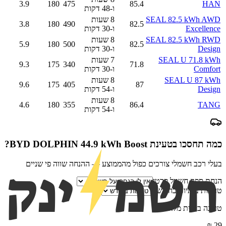
3.9
180
475
85.4
HAN
ו-48 דקות
SEAL 82.5 kWh AWD
8 שעות
3.8
180
490
82.5
Excellence
ו-30 דקות
SEAL 82.5 kWh RWD
8 שעות
5.9
180
500
82.5
Design
ו-30 דקות
SEAL U 71.8 kWh
7 שעות
9.3
175
340
71.8
Comfort
ו-30 דקות
SEAL U 87 kWh
8 שעות
9.6
175
405
87
Design
ו-54 דקות
8 שעות
4.6
180
355
86.4
TANG
ו-54 דקות
כמה תחסכו בטעינת
BYD DOLPHIN 44.9 kWh Boost
?
בעלי רכב חשמלי צורכים כפול מהממוצע — ההנחה שווה פי שניים
הנחת ספק חשמל פרטי
טעינות ביתיות בחודש
טעינה ביתית מלאה
₪
29