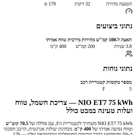
הטענה מהירה
32
דקות
179
₪
נתוני ביצועים
האצה ל-100 קמ"ש
מהירות מירבית
טווח אמיתי
3.8
שניות
200
קמ"ש
400
ק"מ
נתוני נוחות
מספר מקומות
קטגוריית רכב
F
5
NIO ET7 75 kWh
— צריכת חשמל, טווח
ועלות טעינה במבט כולל
NIO ET7 75 kWh
משתייך לקטגוריית ה
F
, עם סוללה של
70.5
קוט"ש
וטווח נסיעה אמיתי של
400
ק"מ
.
מבחינת יעילות אנרגטית, הרכב חסכוני
ב-
% מהממוצע בקרב הדגמים החשמליים שבהשוואה שלנו —
5
176