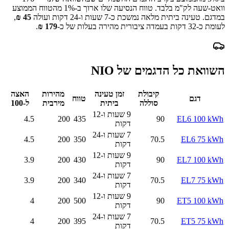
וואט-שעה לק"מ בלבד.
טווח הנסיעה שלו ארוך ב-
1
% מהטווח הממוצע
במדגם.
טעינה ביתית מלאה נמשכת כ-
7 שעות ו-24 דקות
ועולה
45
₪
,
לעומת כ-
32
דקות בעמדה ציבורית מהירה בעלות של כ-
179
₪
.
השוואת כל הדגמים של
NIO
קיבולת
זמן טעינה
מהירות
האצה
דגם
טווח
סוללה
ביתית
מירבית
ל-100
9 שעות ו-12
4.5
200
435
90
EL6 100 kWh
דקות
7 שעות ו-24
4.5
200
350
70.5
EL6 75 kWh
דקות
9 שעות ו-12
3.9
200
430
90
EL7 100 kWh
דקות
7 שעות ו-24
3.9
200
340
70.5
EL7 75 kWh
דקות
9 שעות ו-12
4
200
500
90
ET5 100 kWh
דקות
7 שעות ו-24
4
200
395
70.5
ET5 75 kWh
דקות