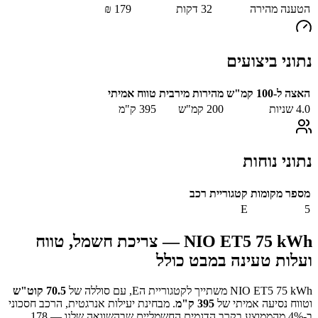
הטענה מהירה
32
דקות
179
₪
נתוני ביצועים
האצה ל-100 קמ"ש
מהירות מירבית
טווח אמיתי
4.0
שניות
200
קמ"ש
395
ק"מ
נתוני נוחות
מספר מקומות
קטגוריית רכב
E
5
NIO ET5 75 kWh
— צריכת חשמל, טווח
ועלות טעינה במבט כולל
NIO ET5 75 kWh
משתייך לקטגוריית ה
E
, עם סוללה של
70.5
קוט"ש
וטווח נסיעה אמיתי של
395
ק"מ
.
מבחינת יעילות אנרגטית, הרכב חסכוני
ב-
% מהממוצע בקרב הדגמים החשמליים שבהשוואה שלנו —
4
178