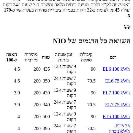
וואט-שעה לק"מ בלבד.
טעינה ביתית מלאה נמשכת כ-
7 שעות ו-24 דקות
ועולה
45
₪
, לעומת כ-
32
דקות בעמדה ציבורית מהירה בעלות של כ-
179
.
₪
השוואת כל הדגמים של
NIO
קיבולת
זמן טעינה
מהירות
האצה
דגם
טווח
סוללה
ביתית
מירבית
ל-100
9 שעות ו-12
4.5
200
435
90
EL6 100 kWh
דקות
7 שעות ו-24
4.5
200
350
70.5
EL6 75 kWh
דקות
9 שעות ו-12
3.9
200
430
90
EL7 100 kWh
דקות
7 שעות ו-24
3.9
200
340
70.5
EL7 75 kWh
דקות
9 שעות ו-12
4
200
500
90
ET5 100 kWh
דקות
ET5 75
7 שעות ו-24
4
200
395
70.5
kWh
(נוכחי)
דקות