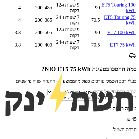
ET5 Touring 100
9 שעות ו-12
4
200
485
90
kWh
דקות
ET5 Touring 75
7 שעות ו-24
4
200
385
70.5
kWh
דקות
9 שעות ו-12
3.8
200
505
90
ET7 100 kWh
דקות
7 שעות ו-24
3.8
200
400
70.5
ET7 75 kWh
דקות
כמה תחסכו בטעינת
NIO ET5 75 kWh
?
בעלי רכב חשמלי צורכים כפול מהממוצע — ההנחה שווה פי שניים
הנחת ספק חשמל פרטי
טעינות ביתיות בחודש
טעינה ביתית מלאה
₪
45
חברת חשמל