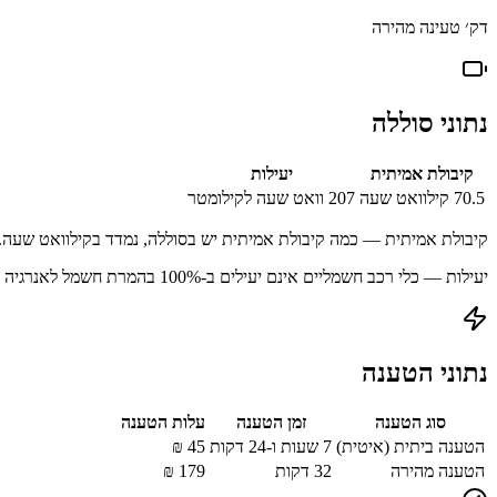
דק׳ טעינה מהירה
נתוני סוללה
קיבולת אמיתית
יעילות
70.5
קילוואט שעה
207
וואט שעה לקילומטר
קיבולת אמיתית — כמה קיבולת אמיתית יש בסוללה, נמדד בקילוואט שעה.
יעילות — כלי רכב חשמליים אינם יעילים ב-100% בהמרת חשמל לאנרגיה מאוחסנת עקב הפסדים בתהליך הטעינה.
נתוני הטענה
סוג הטענה
זמן הטענה
עלות הטענה
הטענה ביתית (איטית)
7 שעות ו-24 דקות
45
₪
הטענה מהירה
32
דקות
179
₪