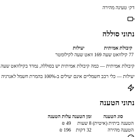
דק׳ טעינה מהירה
נתוני סוללה
קיבולת אמיתית
יעילות
77
קילוואט שעה
169
וואט שעה לקילומטר
קיבולת אמיתית — כמה קיבולת אמיתית יש בסוללה, נמדד בקילוואט שעה.
יעילות — כלי רכב חשמליים אינם יעילים ב-100% בהמרת חשמל לאנרגיה מאוחסנת עקב הפסדים בתהליך הטעינה.
נתוני הטענה
סוג הטענה
זמן הטענה
עלות הטענה
הטענה ביתית (איטית)
8 שעות
49
₪
הטענה מהירה
32
דקות
196
₪