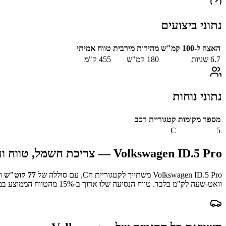
נתוני ביצועים
האצה ל-100 קמ"ש
מהירות מירבית
טווח אמיתי
6.7
שניות
180
קמ"ש
455
ק"מ
נתוני נוחות
מספר מקומות
קטגוריית רכב
C
5
Volkswagen ID.5 Pro
— צריכת חשמל, טווח וע
Volkswagen ID.5 Pro
משתייך לקטגוריית ה
C
, עם סוללה של
77
קוט"ש
וט
וואט-שעה לק"מ בלבד.
טווח הנסיעה שלו ארוך ב-
% מהטווח הממוצע במדגם.
15