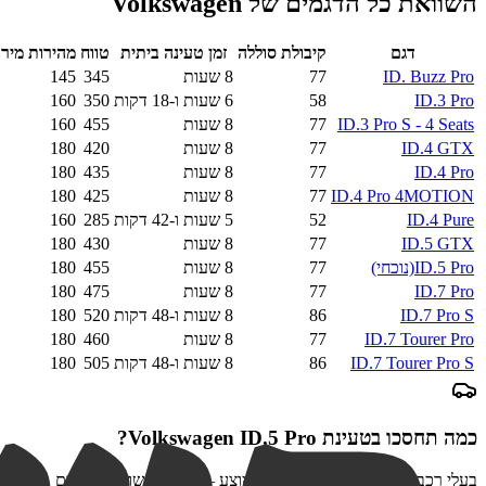
השוואת כל הדגמים של
Volkswagen
דגם
קיבולת סוללה
זמן טעינה ביתית
טווח
מהירות מיר
ID. Buzz Pro
77
8 שעות
345
145
ID.3 Pro
58
6 שעות ו-18 דקות
350
160
ID.3 Pro S - 4 Seats
77
8 שעות
455
160
ID.4 GTX
77
8 שעות
420
180
ID.4 Pro
77
8 שעות
435
180
ID.4 Pro 4MOTION
77
8 שעות
425
180
ID.4 Pure
52
5 שעות ו-42 דקות
285
160
ID.5 GTX
77
8 שעות
430
180
ID.5 Pro
(נוכחי)
77
8 שעות
455
180
ID.7 Pro
77
8 שעות
475
180
ID.7 Pro S
86
8 שעות ו-48 דקות
520
180
ID.7 Tourer Pro
77
8 שעות
460
180
ID.7 Tourer Pro S
86
8 שעות ו-48 דקות
505
180
כמה תחסכו בטעינת
Volkswagen ID.5 Pro
?
בעלי רכב חשמלי צורכים כפול מהממוצע — ההנחה שווה פי שניים