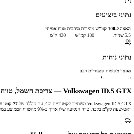
נתוני ביצועים
האצה ל-100 קמ"ש
מהירות מירבית
טווח אמיתי
5.5
שניות
180
קמ"ש
430
ק"מ
נתוני נוחות
מספר מקומות
קטגוריית רכב
C
5
Volkswagen ID.5 GTX
— צריכת חשמל, טווח ו
Volkswagen ID.5 GTX
משתייך לקטגוריית ה
C
, עם סוללה של
77
קוט"ש
וואט-שעה לק"מ בלבד.
טווח הנסיעה שלו ארוך ב-
% מהטווח הממוצע במדגם.
9