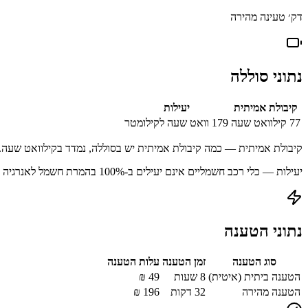
דק׳ טעינה מהירה
נתוני סוללה
קיבולת אמיתית
יעילות
77
קילוואט שעה
179
וואט שעה לקילומטר
קיבולת אמיתית — כמה קיבולת אמיתית יש בסוללה, נמדד בקילוואט שעה.
יעילות — כלי רכב חשמליים אינם יעילים ב-100% בהמרת חשמל לאנרגיה מאוחסנת עקב הפסדים בתהליך הטעינה.
נתוני הטענה
סוג הטענה
זמן הטענה
עלות הטענה
הטענה ביתית (איטית)
8 שעות
49
₪
הטענה מהירה
32
דקות
196
₪