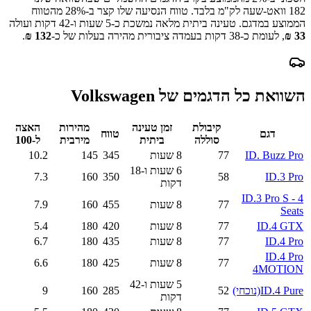
182
וואט-שעה לק"מ בלבד.
טווח הנסיעה שלו קצר ב-
28
% מהטווח
הממוצע במדגם.
טעינה ביתית מלאה נמשכת כ-
5 שעות ו-42 דקות
ועולה
33
₪
, לעומת כ-
38
דקות בעמדה ציבורית מהירה בעלות של כ-
132
₪
.
השוואת כל הדגמים של
Volkswagen
קיבולת
זמן טעינה
מהירות
האצה
דגם
טווח
סוללה
ביתית
מירבית
ל-100
ID. Buzz Pro
77
8 שעות
345
145
10.2
6 שעות ו-18
7.3
160
350
58
ID.3 Pro
דקות
ID.3 Pro S - 4
77
8 שעות
455
160
7.9
Seats
ID.4 GTX
77
8 שעות
420
180
5.4
ID.4 Pro
77
8 שעות
435
180
6.7
ID.4 Pro
77
8 שעות
425
180
6.6
4MOTION
5 שעות ו-42
ID.4 Pure
(נוכחי)
52
285
160
9
דקות