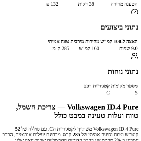
הטענה מהירה
38
דקות
132
₪
נתוני ביצועים
האצה ל-100 קמ"ש
מהירות מירבית
טווח אמיתי
9.0
שניות
160
קמ"ש
285
ק"מ
נתוני נוחות
מספר מקומות
קטגוריית רכב
C
5
Volkswagen ID.4 Pure
— צריכת חשמל,
טווח ועלות טעינה במבט כולל
Volkswagen ID.4 Pure
משתייך לקטגוריית ה
C
, עם סוללה של
52
קוט"ש
וטווח נסיעה אמיתי של
285
ק"מ
.
מבחינת יעילות אנרגטית, הרכב
חסכוני ב-
% מהממוצע בקרב הדגמים החשמליים שבהשוואה שלנו —
2