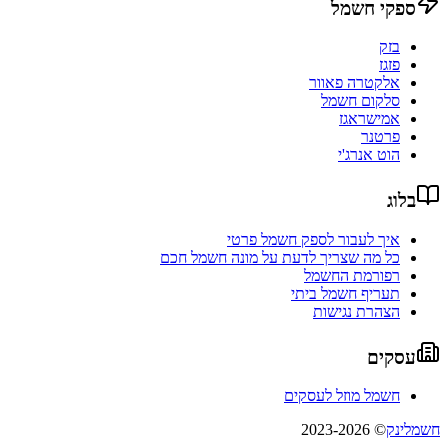
ספקי חשמל
בזק
פזגז
אלקטרה פאוור
סלקום חשמל
אמישראגז
פרטנר
הוט אנרג'י
בלוג
איך לעבור לספק חשמל פרטי
כל מה שצריך לדעת על מונה חשמל חכם
רפורמת החשמל
תעריף חשמל ביתי
הצהרת נגישות
עסקים
חשמל מוזל לעסקים
חשמלינק
© 2023-2026