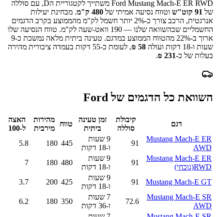
Ford Mustang Mach-E ER RWD
משתייך לקטגוריית ה
D
, עם סוללה
של
91
קוט"ש
וטווח נסיעה אמיתי של
480
ק"מ
.
מבחינת יעילות
אנרגטית, הרכב צורך כ-
2
% יותר חשמל לק"מ מהממוצע בקרב הדגמים
החשמליים שבהשוואה שלנו —
190
וואט-שעה לק"מ.
טווח הנסיעה שלו
ארוך ב-
% מהטווח הממוצע במדגם.
22
טעינה ביתית מלאה נמשכת כ-
9
שעות ו-18 דקות
ועולה
58
₪
, לעומת כ-
55
דקות בעמדה ציבורית מהירה
בעלות של כ-
231
₪
.
השוואת כל הדגמים של
Ford
קיבולת
זמן טעינה
מהירות
האצה
דגם
טווח
סוללה
ביתית
מירבית
ל-100
Mustang Mach-E ER
9 שעות
5.8
180
445
91
AWD
ו-18 דקות
Mustang Mach-E ER
9 שעות
7
180
480
91
RWD
(נוכחי)
ו-18 דקות
9 שעות
3.7
200
425
91
Mustang Mach-E GT
ו-18 דקות
Mustang Mach-E SR
7 שעות
6.2
180
350
72.6
AWD
ו-36 דקות
Mustang Mach-E SR
7 שעות