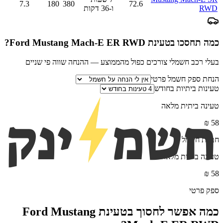
7.3
180
380
72.6
RWD
ו-36 דקות
כמה תחסכו בטעינת
Ford Mustang Mach-E ER RWD
?
בעלי רכב חשמלי צורכים כפול מהממוצע — ההנחה שווה פי שניים
הנחת ספק חשמל פרטי
טעינות ביתיות בחודש
טעינה ביתית מלאה
₪
58
חברת חשמל
טעינה ביתית מלאה
₪
58
ספק פרטי
כמה אפשר לחסוך בטעינת
Ford Mustang