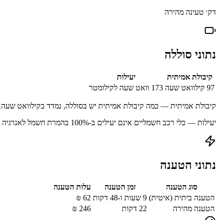
דק׳ טעינה מהירה
נתוני סוללה
קיבולת אמיתית
יעילות
97
קילוואט שעה
173
וואט שעה לקילומטר
קיבולת אמיתית — כמה קיבולת אמיתית יש בסוללה, נמדד בקילוואט שעה.
יעילות — כלי רכב חשמליים אינם יעילים ב-100% בהמרת חשמל לאנרגיה מאוחסנת עקב הפסדים בתהליך הטעינה.
נתוני הטענה
סוג הטענה
זמן הטענה
עלות הטענה
הטענה ביתית (איטית)
9 שעות ו-48 דקות
62
₪
הטענה מהירה
22
דקות
246
₪