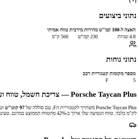
נתוני ביצועים
האצה ל-100 קמ"ש
מהירות מירבית
טווח אמיתי
4.8
שניות
230
קמ"ש
560
ק"מ
נתוני נוחות
מספר מקומות
קטגוריית רכב
F
5
Porsche Taycan Plus
— צריכת חשמל, טווח וע
Porsche Taycan Plus
משתייך לקטגוריית ה
F
, עם סוללה של
97
קוט"ש
וטו
לק"מ בלבד.
טווח הנסיעה שלו ארוך ב-
% מהטווח הממוצע במדגם.
42
טעינה