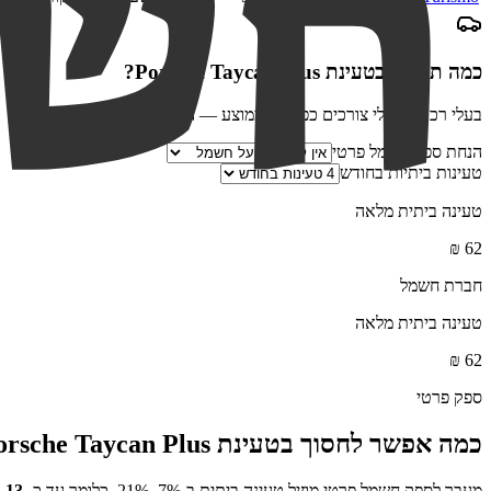
כמה תחסכו בטעינת
Porsche Taycan Plus
?
בעלי רכב חשמלי צורכים כפול מהממוצע — ההנחה שווה פי שניים
הנחת ספק חשמל פרטי
טעינות ביתיות בחודש
טעינה ביתית מלאה
₪
62
חברת חשמל
טעינה ביתית מלאה
₪
62
ספק פרטי
כמה אפשר לחסוך בטעינת
orsche Taycan Plus
מעבר לספק חשמל פרטי מוזיל טעינה ביתית ב-7%–21%, כלומר עד כ-
13
₪