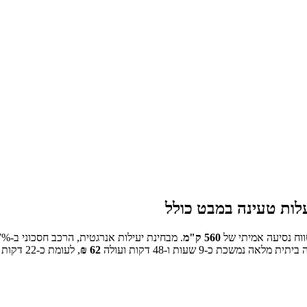
לות טעינה במבט כולל
וח נסיעה אמיתי של
560
ק"מ
.
מבחינת יעילות אנרגטית, הרכב חסכוני ב-
% מהממוצע בקרב הדגמים החשמליים שבהשוואה שלנו —
7
 ביתית מלאה נמשכת כ-
9 שעות ו-48 דקות
ועולה
62
₪
, לעומת כ-
22
דקות 