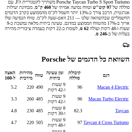
Porsche Taycan Turbo S Sport Turismo
משתייך לקטגוריית ה
F
, עם
סוללה של
97
קוט"ש
וטווח נסיעה אמיתי של
460
ק"מ
.
מבחינת יעילות
אנרגטית, הרכב צורך כ-
13
% יותר חשמל לק"מ מהממוצע בקרב הדגמים
החשמליים שבהשוואה שלנו —
211
וואט-שעה לק"מ.
טווח הנסיעה שלו
ארוך ב-
% מהטווח הממוצע במדגם.
17
טעינה ביתית מלאה נמשכת כ-
9
שעות ו-48 דקות
ועולה
62
₪
, לעומת כ-
22
דקות בעמדה ציבורית מהירה
בעלות של כ-
246
₪
.
השוואת כל הדגמים של
Porsche
קיבולת
זמן טעינה
מהירות
האצה
דגם
טווח
סוללה
ביתית
מירבית
ל-100
9 שעות
5.2
220
490
96
Macan 4 Electric
ו-42 דקות
9 שעות
3.3
260
485
96
Macan Turbo Electric
ו-42 דקות
8 שעות
4.8
230
485
82.3
Taycan
ו-30 דקות
9 שעות
4.7
220
505
97
Taycan 4 Cross Turismo
ו-48 דקות
8 שעות